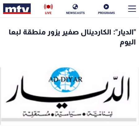
LIVE
NEWSCASTS
PROGRAMS
en
"الديار": الكاردينال صفير يزور منطقة لبعا
الأخبار
اليوم
سياسة
ناس
إقتصاد
فن
منوعات
رياضة
كأس العالم
البرامج
جدول البرامج