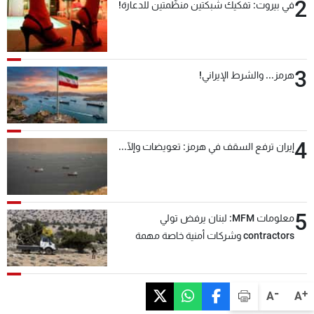
2
في بيروت: تفكيك شبكتين منظّمتين للدعارة!
3
هرمز... والشرط الإيراني!
4
إيران ترفع السقف في هرمز: تعويضات وإلّا...
5
معلومات MFM: لبنان يرفض تولي
contractors وشركات أمنية خاصة مهمة
التحقق من نزع سلاح "حزب الله"
-
+
A
A