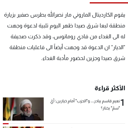
شاهد البرامج
الترددات
يقوم الكاردينال الماروني مار نصرالله بطرس صفير بزيارة
منطقة لبعا شرق صيدا ظهر اليوم تلبية لدعوة وجهت
عن MTV
وظائف
له الى الغداء من فادي رومانوس، وقد ذكرت صحيفة
الإنـتـاج
تواصل معنا
لاعلاناتكم
شروط الإسـتخدام
"الديار" ان الدعوة قد وجهت أيضاً الى فاعليات منطقة
سياسة الخصوصية
شرق صيدا وجزين لحضور مأدبة الغداء.
الأكثر قراءة
1
نعيم قاسم يبادر... و"الحزب" أمام خيارين: أيّ
"سمّ" يختار؟