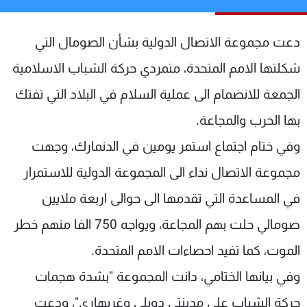
شاهد البرامج
الترددات
دعت مجموعة الاتصال الدولية بشأن الصومال التي
شكلتها الامم المتحدة، متمردي حركة الشباب الاسلامية
عن MTV
وظائف
الجمعة للانضمام الى عملية السلام في البلاد التي تفتك
الإنـتـاج
تواصل معنا
لاعلاناتكم
شروط الإسـتخدام
بها الحرب والمجاعة.
سياسة الخصوصية
وفي ختام اجتماع استمر يومين في الدنمارك، وجهت
مجموعة الاتصال نداء الى المجموعة الدولية للاستمرار
في المساعدة التي تقدمها الى حوالى اربعة ملايين
صومالي حلت بهم المجاعة، ويواجه 750 الفا منهم خطر
الموت، كما تفيد احصاءات الامم المتحدة.
وفي بيانها الختامي، دانت المجموعة "بشدة هجمات
حركة الشباب على مدينتي دوبلي وغربهاري"، ودعت