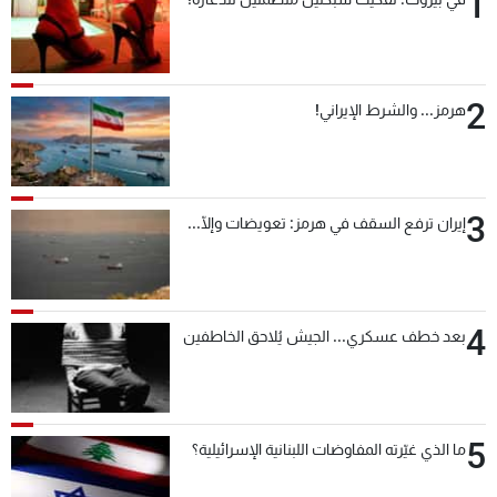
1
2
هرمز... والشرط الإيراني!
3
إيران ترفع السقف في هرمز: تعويضات وإلّا...
4
بعد خطف عسكري... الجيش يُلاحق الخاطفين
5
ما الذي غيّرته المفاوضات اللبنانية الإسرائيلية؟