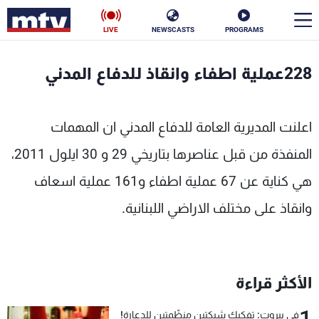
LIVE
NEWSCASTS
PROGRAMS
en
228عملية اطفاء وانقاذ للدفاع المدني
الأخبار
اعلنت المديرية العامة للدفاع المدني ان المهمات
سياسة
ناس
المنفذة من قبل عناصرها بتاريخي 29 و 30 ايلول 2011،
إقتصاد
فن
هي كناية عن 67 عملية اطفاء و161 عملية اسعاف
منوعات
رياضة
وانقاذ على مختلف الاراضي اللبنانية.
كأس العالم
الأكثر قراءة
البرامج
جدول البرامج
في بيروت: تفكيك شبكتين منظّمتين للدعارة!