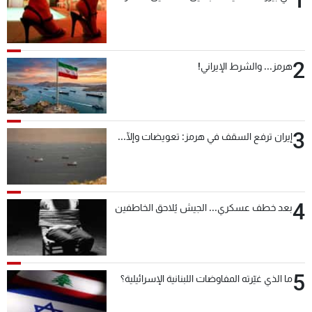
1
شاهد البرامج
الترددات
2
هرمز... والشرط الإيراني!
عن MTV
وظائف
الإنـتـاج
تواصل معنا
لاعلاناتكم
شروط الإسـتخدام
سياسة الخصوصية
3
إيران ترفع السقف في هرمز: تعويضات وإلّا...
4
بعد خطف عسكري... الجيش يُلاحق الخاطفين
5
ما الذي غيّرته المفاوضات اللبنانية الإسرائيلية؟