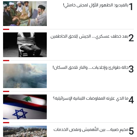
1
بالفيديو: الظهور الأوّل لمجتبى خامنئي!
شاهد البرامج
الترددات
2
عن MTV
وظائف
بعد خطف عسكري... الجيش يُلاحق الخاطفين
الإنـتـاج
تواصل معنا
لاعلاناتكم
شروط الإسـتخدام
سياسة الخصوصية
3
حالة طوارئ وإخلاءات... والنار تلاحق السكان!
4
ما الذي غيّرته المفاوضات اللبنانية الإسرائيلية؟
5
مخيم ضبية... بين التَّهميش ونقص الخدمات