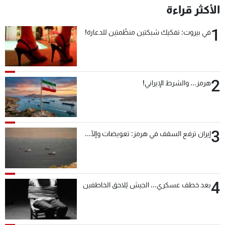
الأكثر قراءة
شاهد البرامج
الترددات
1
في بيروت: تفكيك شبكتين منظّمتين للدعارة!
عن MTV
وظائف
الإنـتـاج
تواصل معنا
لاعلاناتكم
شروط الإسـتخدام
2
هرمز... والشرط الإيراني!
سياسة الخصوصية
3
إيران ترفع السقف في هرمز: تعويضات وإلّا...
4
بعد خطف عسكري... الجيش يُلاحق الخاطفين