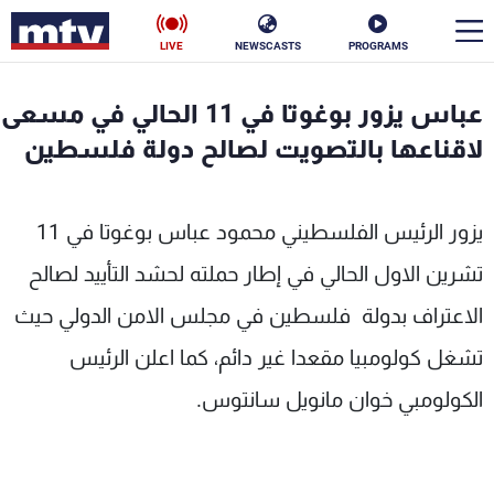
LIVE
NEWSCASTS
PROGRAMS
en
عباس يزور بوغوتا في 11 الحالي في مسعى
الأخبار
لاقناعها بالتصويت لصالح دولة فلسطين
سياسة
ناس
يزور الرئيس الفلسطيني محمود عباس بوغوتا في 11
إقتصاد
فن
تشرين الاول الحالي في إطار حملته لحشد التأييد لصالح
منوعات
رياضة
الاعتراف بدولة فلسطين في مجلس الامن الدولي حيث
كأس العالم
تشغل كولومبيا مقعدا غير دائم، كما اعلن الرئيس
الكولومبي خوان مانويل سانتوس.
البرامج
جدول البرامج