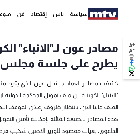
سياسة
ناس
إقتصاد
فن
منوع
+
مصادر عون لـ"الانباء" ال
A
-
A
يطرح على جلسة مجلس الو
"الانباء" الكويتية، ان ملف تمويل المحكمة الدولي
الملف جانبا الآن، بانتظار ظروف إعلان الموقف ا
هذه المصادر بالصيغة القائلة بإمكانية تأمين التمو
الداعوق، بغياب مقصود للوزير الاصيل شكيب قرطبا