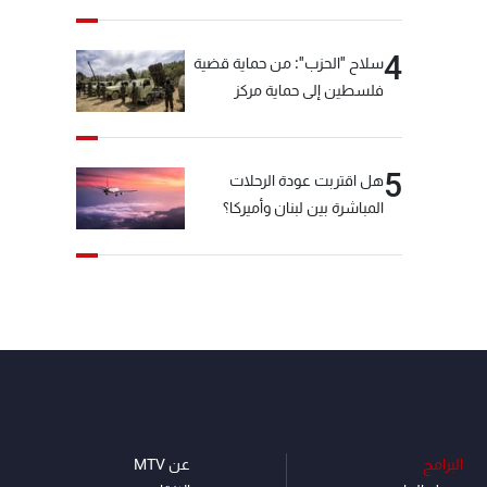
4
سلاح "الحزب": من حماية قضية
فلسطين إلى حماية مركز
العقيدة الفارسي
5
هل اقتربت عودة الرحلات
المباشرة بين لبنان وأميركا؟
البرامج
عن MTV