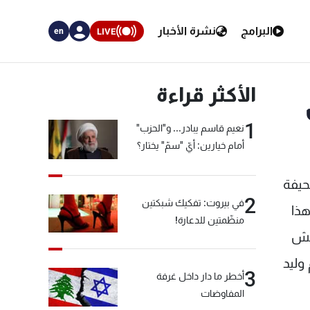
البرامج
نشرة الأخبار
LIVE
en
الأكثر قراءة
1
نعيم قاسم يبادر... و"الحزب"
أمام خيارين: أيّ "سمّ" يختار؟
، في حديث الى صحيفة
2
في بيروت: تفكيك شبكتين
هذا
منظّمتين للدعارة!
اقش
وليد
3
أخطر ما دار داخل غرفة
المفاوضات