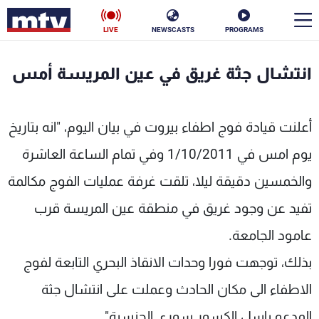
LIVE
NEWSCASTS
PROGRAMS
en
انتشال جثة غريق في عين المريسة أمس
الأخبار
أعلنت قيادة فوج اطفاء بيروت في بيان اليوم، "انه بتاريخ
سياسة
ناس
يوم امس في 1/10/2011 وفي تمام الساعة العاشرة
إقتصاد
فن
والخمسين دقيقة ليلا، تلقت غرفة عمليات الفوج مكالمة
منوعات
رياضة
تفيد عن وجود غريق في منطقة عين المريسة قرب
كأس العالم
عامود الجامعة.
بذلك، توجهت فورا وحدات الانقاذ البحري التابعة لفوج
الاطفاء الى مكان الحادث وعملت على انتشال جثة
البرامج
جدول البرامج
المدعو باسل الكسور سوري الجنسية".