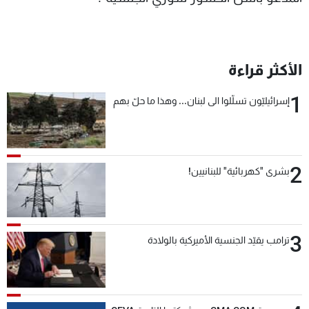
شاهد البرامج
الترددات
الأكثر قراءة
عن MTV
وظائف
الإنـتـاج
تواصل معنا
1
إسرائيليّون تسلّلوا الى لبنان... وهذا ما حلّ بهم
لاعلاناتكم
شروط الإسـتخدام
سياسة الخصوصية
2
بشرى "كهربائية" للبنانيين!
3
ترامب يقيّد الجنسية الأميركية بالولادة