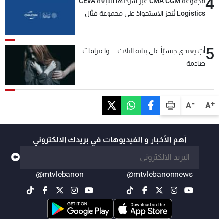
4
مجموعة CMA CGM عبر شركتها التابعة CEVA
Logistics تُنجز الاستحواذ على مجموعة فتّال
5
أبٌ يعتدي جنسيّاً على بناته الثلاث… واعترافاتٌ
صادمة
-
+
A
A
أهم الأخبار و الفيديوهات في بريدك الالكتروني
@mtvlebanon
@mtvlebanonnews