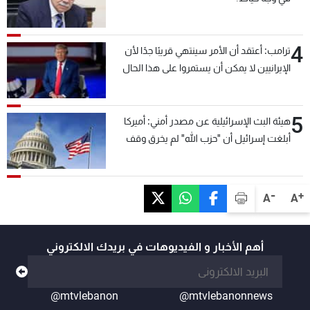
4
ترامب: أعتقد أن الأمر سينتهي قريبًا جدًا لأن
الإيرانيين لا يمكن أن يستمروا على هذا الحال
5
هيئة البث الإسرائيلية عن مصدر أمني: أميركا
أبلغت إسرائيل أن "حزب الله" لم يخرق وقف
إطلاق النار أمس في مجدل زون وطلبت منها
عدم التصعيد خشية أن يؤثر ذلك على مفاوضات
روما
-
+
A
A
أهم الأخبار و الفيديوهات في بريدك الالكتروني
@mtvlebanon
@mtvlebanonnews