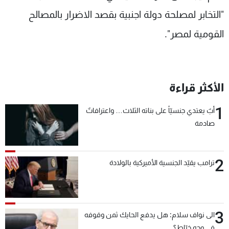
شاهد البرامج
"التخابر لمصلحة دولة اجنبية بقصد الاضرار بالمصالح
الترددات
القومية لمصر".
عن MTV
وظائف
الإنـتـاج
تواصل معنا
لاعلاناتكم
شروط الإسـتخدام
الأكثر قراءة
سياسة الخصوصية
1
أبٌ يعتدي جنسيّاً على بناته الثلاث… واعترافاتٌ
صادمة
2
ترامب يقيّد الجنسية الأميركية بالولادة
3
الى نواف سلام: هل يدفع الحايك ثمن وقوفه
في وجه خيّاط؟