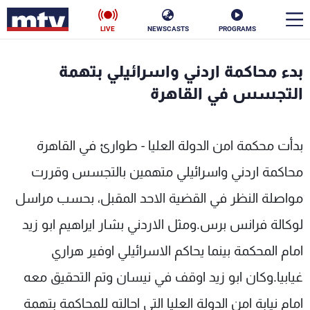
LIVE
NEWSCASTS
PROGRAMS
en
بدء محاكمة اردني واسرائيلي بتهمة
الأخبار
التجسس في القاهرة
سياسة
ناس
بدأت محكمة امن الدولة العليا - طوارئ في القاهرة
إقتصاد
فن
محاكمة اردني واسرائيلي متهمين بالتجسس وقررت
منوعات
رياضة
مواصلة النظر في القضية الاحد المقبل، بحسب مراسل
كأس العالم
لوكالة فرانس برس.ومثل الاردني بشار ايراهيم ابو زيد
امام المحكمة بينما يحاكم الاسرائيلي اوفير هراري
غيابيا.وكان ابو زيد اوقف في نيسان وتم التحقيق معه
البرامج
امام نيابة امن الدولة العليا التي احالته للمحاكمة بتهمة
جدول البرامج