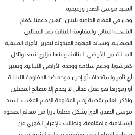
شاهد البرامج
السيد موسى الصدر ورفيقيه.
الترددات
وجاء في الفقرة الخاصة بلبنان: "نعلن دعمنا لكفاح
الشعب اللبناني والمقاومة اللبنانية ضد المحتلين
عن MTV
وظائف
الإنـتـاج
تواصل معنا
الصهاينة، ونساند الجهود المبذولة لتحرير الأجزاء المتبقية
لاعلاناتكم
شروط الإسـتخدام
سياسة الخصوصية
المحتلة من الأراضي اللبنانية، ومنها مزارع شبعا وتلال
كفرشوبا، ودعم سلامة ووحدة الأراضي اللبنانية، ونعتبر
أي تآمر واستهداف أو إجراء موجه ضد المقاومة اللبنانية
أو رموزها هو عمل عدائي لا يخدم إلا مصالح المحتلين،
ونذكر العالم بقضية إمام المقاومة الإمام المغيب السيد
موسى الصدر، الذي يشكل معلما بارزا من معالم الصحوة
الإسلامية والمقاومة، ونطالب بالإفراج الفوري عن
سماحة الإمام الصدر ورفيقيه سماحة الشيخ محمد