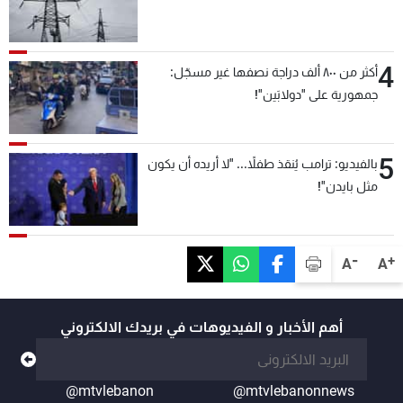
4
أكثر من ٨٠٠ ألف دراجة نصفها غير مسجّل:
جمهورية على "دولابَين"!
5
بالفيديو: ترامب يُنقذ طفلاً... "لا أريده أن يكون
مثل بايدن"!
-
+
A
A
أهم الأخبار و الفيديوهات في بريدك الالكتروني
@mtvlebanon
@mtvlebanonnews