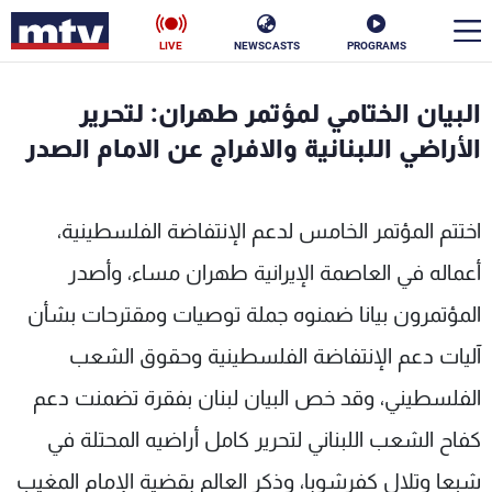
LIVE
NEWSCASTS
PROGRAMS
en
البيان الختامي لمؤتمر طهران: لتحرير
الأخبار
الأراضي اللبنانية والافراج عن الامام الصدر
سياسة
ناس
اختتم المؤتمر الخامس لدعم الإنتفاضة الفلسطينية،
إقتصاد
فن
أعماله في العاصمة الإيرانية طهران مساء، وأصدر
منوعات
رياضة
المؤتمرون بيانا ضمنوه جملة توصيات ومقترحات بشأن
كأس العالم
آليات دعم الإنتفاضة الفلسطينية وحقوق الشعب
الفلسطيني، وقد خص البيان لبنان بفقرة تضمنت دعم
كفاح الشعب اللبناني لتحرير كامل أراضيه المحتلة في
البرامج
شبعا وتلال كفرشوبا، وذكر العالم بقضية الإمام المغيب
جدول البرامج