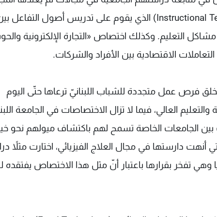
اللبنانيّ ومنها مثلاً «تكنولوجيا التعليم» (Instructional Technology) الذي يقوم على تدريس أصول التفاعل ب
ّ مشاكل التعليم. وكذلك اختصاص «التجارة الإلكترونية والح
فرص عمل متجددة للشباب اللبنانيّ ترعاها حتّى اليوم
التعليم العالي، فيما لا تزال الاختصاصات في الجامعة اللبنا
 بين الجامعات الخاصة تسمح لهم باكتشاف ميولهم نحو خيا
لتي أنهت دارستها في مجال العلاج الفيزيائي، اختارت مثلاً در
لدراسات العليا وهي تفخر بقرارها باعتبار أنّ مثل هذا الاختصاص يفتقده ل