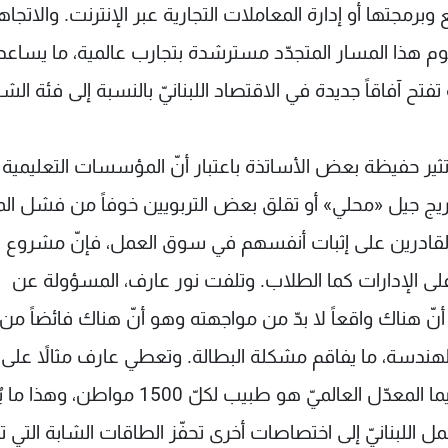
وبرمجتها أو إدارة المعاملات التجارية عبر الإنترنت. والاتجا
وم هذا المسار المتجدّد مسترشدة بتجارب عالمية، ما يساعد
 آفاقاً جديدة في الاقتصاد اللبنانيّ بالنسبة إلى فئة الشب
تثير حفيظة بعض الأساتذة باعتبار أنّ المؤسسات التعليمية
ر تخريج جيل «محلي» أو تقلق بعض التربويين خوفاً من فشل ال
 القادرين على إثبات أنفسهم في سوق العمل، فإنّ مشروع 
 الإدارات كما الطلاب. وتلفت نور عارف، المسؤولة عن
نّ هناك واقعاً لا بدّ من مواجهته وهو أنّ هناك فائضاً من
لهندسة، ما يفاقم مشكلة البطالة. وتعطي عارف مثالاً على
أنّ هناك طبيباً واحداً في لبنان لكلّ 350 مواطناً فيما المعدّل العالميّ هو طبيب لكلّ 1500 
ل اللبنانيّ إلى اختصاصات أخرى تحفّز الطاقات الشابة التي ت