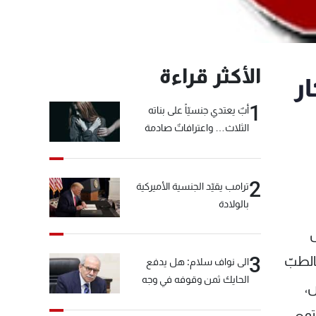
الأكثر قراءة
ر
1
أبٌ يعتدي جنسيّاً على بناته
الثلاث… واعترافاتٌ صادمة
2
ترامب يقيّد الجنسية الأميركية
بالولادة
ل
3
الطبّ
الى نواف سلام: هل يدفع
الحايك ثمن وقوفه في وجه
،
خيّاط؟
تمع