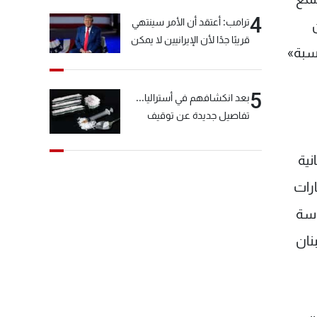
4
ترامب: أعتقد أن الأمر سينتهي
ين
قريبًا جدًا لأن الإيرانيين لا يمكن
وسبة»
أن يستمروا على هذا الحال
5
بعد انكشافهم في أستراليا...
تفاصيل جديدة عن توقيف
"شبكة الكوكايين"
نية
رات
اسة
بنان