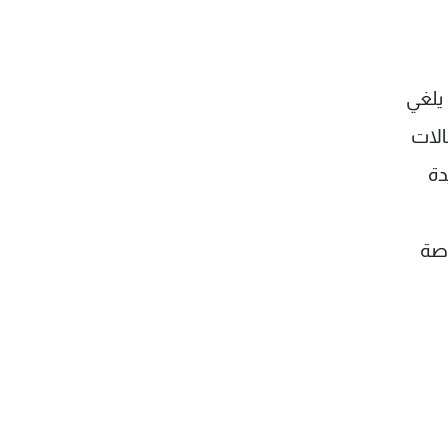
 يلغي
الات
دة
اصة