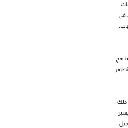
هات
 في
اب.
مناهج
تطوير
 ذلك
مواطن، وهذا ما يُعتبر
ميل