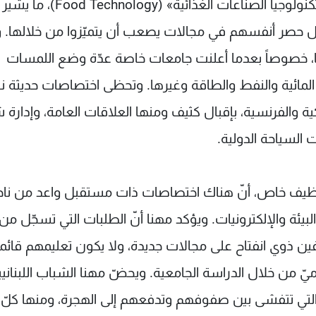
وفي عالم التغذية، برز اتجاه ملحوظ للطلاب نحو «تكنولوجيا الصناعات الغذائية» (logy
ن بدل حصر أنفسهم في مجالات يصعب أن يتميّزوا من خلالها. و
ها، خصوصاً بعدما أعلنت جامعات خاصة عدّة وضع اللمسات
مائية والنفط والطاقة وغيرها. وتحظى اختصاصات حديثة نسب
ية والفرنسية، بإقبال كثيف ومنها العلاقات العامة، وإدارة
 السياحة الدولية.
وظيف خاص، أنّ هناك اختصاصات ذات مستقبل واعد من ناح
البيئة والإلكترونيات. ويؤكد مهنا أنّ الطلبات التي تسجّل م
ين ذوي انفتاح على مجالات جديدة، ولا يكون تعليمهم قائما
يّ من خلال الدراسة الجامعية. ويحضّ مهنا الشباب اللبناني
التي تتفشى بين صفوفهم وتدفعهم إلى الهجرة، ومنها كلّ 