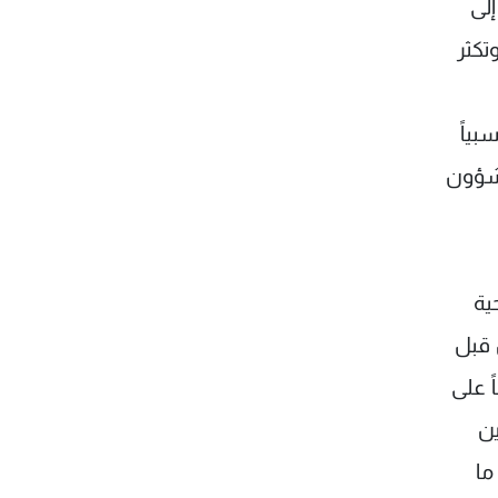
Food Techno)، ما يشير إلى
تكثر
ياً
 شؤون
ية
ن قبل
ً على
ين
ما