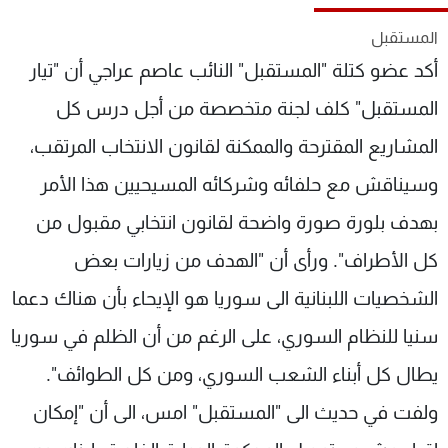
شاهد البرامج
المستقبل
الترددات
أكد عضو كتلة "المستقبل" النائب عاصم عراجي أن "تيار
المستقبل" كلف لجنة متخصصة من أجل درس كل
عن MTV
وظائف
الإنـتـاج
تواصل معنا
المشاريع المقترحة والممكنة لقانون الانتخاب المرتقب،
لاعلاناتكم
شروط الإسـتخدام
سياسة الخصوصية
وسيناقش مع حلفائه وشركائه المسيحيين هذا الأمر
بهدف بلورة صورة واضحة لقانون انتخابي مقبول من
كل الأطراف". ورأى أن "الهدف من زيارات بعض
الشخصيات اللبنانية الى سوريا هو الإيحاء بأن هناك دعما
سنيا للنظام السوري، على الرغم من أن الظلم في سوريا
يطال كل أبناء الشعب السوري، ومن كل الطوائف".
ولفت في حديث الى "المستقبل" امس، الى أن "إمكان