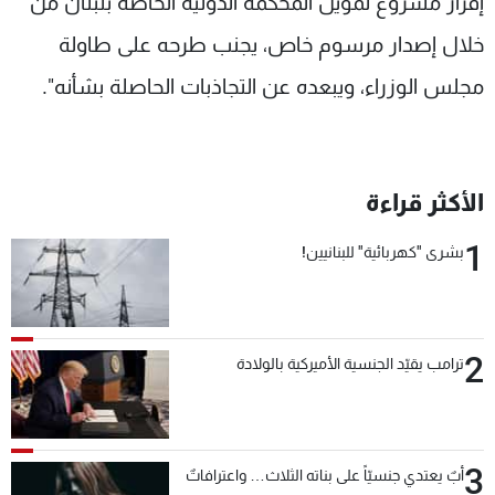
إقرار مشروع تمويل المحكمة الدولية الخاصة بلبنان من
خلال إصدار مرسوم خاص، يجنب طرحه على طاولة
مجلس الوزراء، ويبعده عن التجاذبات الحاصلة بشأنه".
الأكثر قراءة
1
بشرى "كهربائية" للبنانيين!
2
ترامب يقيّد الجنسية الأميركية بالولادة
3
أبٌ يعتدي جنسيّاً على بناته الثلاث… واعترافاتٌ