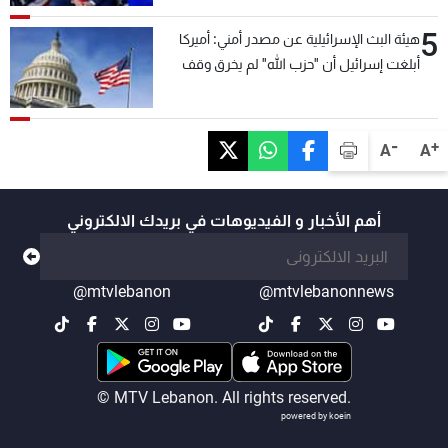
5
هيئة البث الإسرائيلية عن مصدر أمني: أميركا
أبلغت إسرائيل أن "حزب الله" لم يخرق وقف
إطلاق النار أمس في مجدل زون وطلبت منها
عدم التصعيد خشية أن يؤثر ذلك على مفاوضات
روما
-
+
A
A
أهم الأخبار و الفيديوهات في بريدك الالكتروني
@mtvlebanon
@mtvlebanonnews
© MTV Lebanon. All rights reserved.
powered by koein