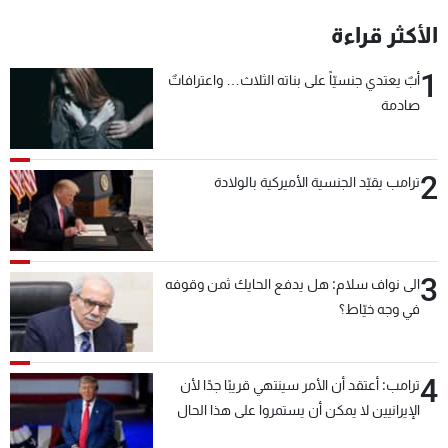
شاهد البرامج
الأكثر قراءة
الترددات
1
أبٌ يعتدي جنسيّاً على بناته الثلاث… واعترافاتٌ
صادمة
عن MTV
وظائف
الإنـتـاج
تواصل معنا
لاعلاناتكم
شروط الإسـتخدام
2
سياسة الخصوصية
ترامب يقيّد الجنسية الأميركية بالولادة
3
الى نواف سلام: هل يدفع الحايك ثمن وقوفه
في وجه خيّاط؟
4
ترامب: أعتقد أن الأمر سينتهي قريبًا جدًا لأن
الإيرانيين لا يمكن أن يستمروا على هذا الحال