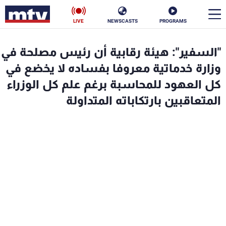
LIVE
NEWSCASTS
PROGRAMS
en
"السفير": هيئة رقابية أن رئيس مصلحة في
الأخبار
وزارة خدماتية معروفا بفساده لا يخضع في
كل العهود للمحاسبة برغم علم كل الوزراء
سياسة
ناس
المتعاقبين بارتكاباته المتداولة
إقتصاد
فن
منوعات
رياضة
كأس العالم
البرامج
جدول البرامج