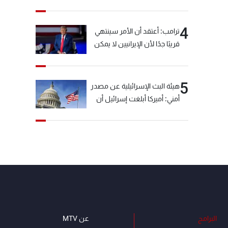
خيّاط؟
4
ترامب: أعتقد أن الأمر سينتهي
قريبًا جدًا لأن الإيرانيين لا يمكن
أن يستمروا على هذا الحال
5
هيئة البث الإسرائيلية عن مصدر
أمني: أميركا أبلغت إسرائيل أن
"حزب الله" لم يخرق وقف إطلاق
النار أمس في مجدل زون
وطلبت منها عدم التصعيد
خشية أن يؤثر ذلك على
مفاوضات روما
البرامج
عن MTV