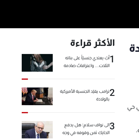
الأكثر قراءة
دة
1
أبٌ يعتدي جنسيّاً على بناته
الثلاث… واعترافاتٌ صادمة
2
ترامب يقيّد الجنسية الأميركية
بالولادة
ي حي
3
الى نواف سلام: هل يدفع
.
الحايك ثمن وقوفه في وجه