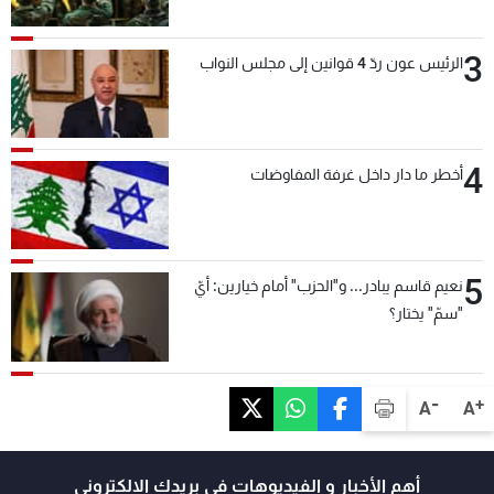
بعد قليل
3
الرئيس عون ردّ 4 قوانين إلى مجلس النواب
4
أخطر ما دار داخل غرفة المفاوضات
5
نعيم قاسم يبادر... و"الحزب" أمام خيارين: أيّ
"سمّ" يختار؟
-
+
A
A
أهم الأخبار و الفيديوهات في بريدك الالكتروني