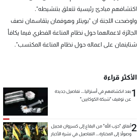
شاهد البرامج
اكتشافهم مبادئ رئيسية تتعلق بتنشيطه".
الترددات
واوضحت اللجنة ان "بويتلر وهوفمان يتقاسمان نصف
الجائزة لاعمالهما حول نظام المناعة الفطري فيما يكافأ
عن MTV
وظائف
الإنـتـاج
تواصل معنا
شتاينمان على اعماله حول نظام المناعة المكتسب".
لاعلاناتكم
شروط الإسـتخدام
سياسة الخصوصية
الأكثر قراءة
1
بعد انكشافهم في أستراليا... تفاصيل جديدة
عن توقيف "شبكة الكوكايين"
2
أنفاق "حزب الله" من البقاع إلى كسروان فجبيل
وصولاً إلى المختارة... التفاصيل في نشرة الأخبار