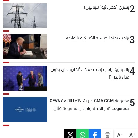
2
بشرى "كهربائية" للبنانيين!
3
ترامب يقيّد الجنسية الأميركية بالولادة
4
بالفيديو: ترامب يُنقذ طفلاً... "لا أريده أن يكون
مثل بايدن"!
5
مجموعة CMA CGM عبر شركتها التابعة CEVA
Logistics تُنجز الاستحواذ على مجموعة فتّال
-
+
A
A