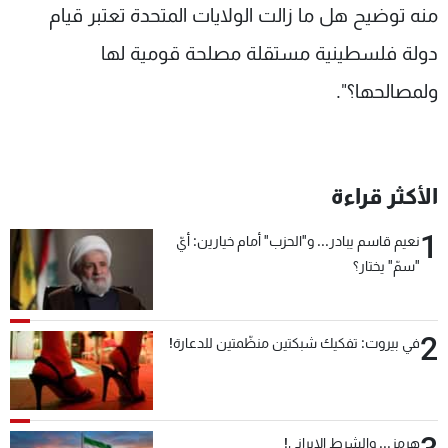
منه توضيح هل ما زالت الولايات المتحدة تعتبر قيام
دولة فلسطينية مستقلة مصلحة قومية لها
ولمصالحها؟".
الأكثر قراءة
1
نعيم قاسم يبادر... و"الحزب" أمام خيارين: أيّ
"سمّ" يختار؟
2
في بيروت: تفكيك شبكتين منظّمتين للدعارة!
هرمز... والشرط الإيراني!