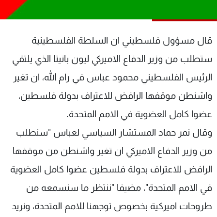
شاهد البرامج
الترددات
قال مسؤول فلسطيني ان السلطة الفلسطينية
عن MTV
وظائف
ستطلب من وزير الدفاع الاميركي ليون بانيتا الذي يلتقي
الإنـتـاج
تواصل معنا
الرئيس الفلسطيني محمود عباس في رام الله، ان تغير
لاعلاناتكم
شروط الإسـتخدام
سياسة الخصوصية
واشنطن موقفها الرافض للاعتراف بدولة فلسطين،
عضوا كامل العضوية في الامم المتحدة.
وقال نمر حماد المستشار السياسي لعباس "سنطلب
من وزير الدفاع الاميركي ان تغير واشنطن من موقفها
الرافض للاعتراف بدولة فلسطين عضوا كامل العضوية
في الامم المتحدة"، مضيفا "ننتظر ما سنسمعه من
طروحات اميركية بخصوص توجهنا للامم المتحدة، ونريد