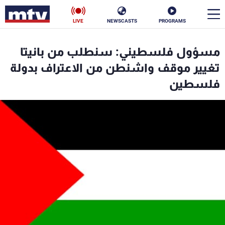
LIVE
NEWSCASTS
PROGRAMS
en
مسؤول فلسطيني: سنطلب من بانيتا
الأخبار
تغيير موقف واشنطن من الاعتراف بدولة
فلسطين
سياسة
ناس
إقتصاد
فن
منوعات
رياضة
كأس العالم
البرامج
جدول البرامج