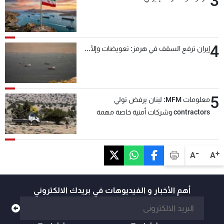
3
4
إيران ترفع السقف في هرمز: تعويضات وإلّا...
5
معلومات MFM: لبنان يرفض تولي
contractors وشركات أمنية خاصة مهمة
التحقق من نزع سلاح "حزب الله"
-
+
A
A
أهم الأخبار و الفيديوهات في بريدك الالكتروني