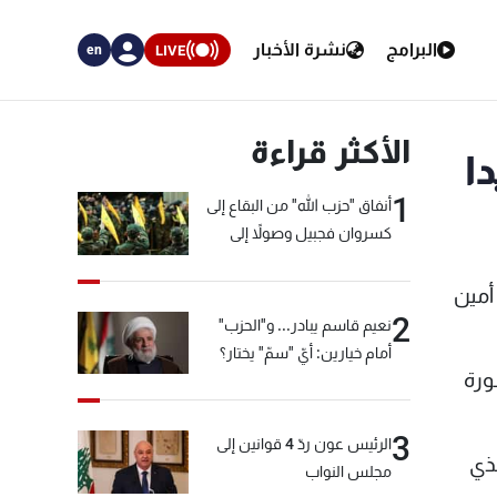
البرامج
نشرة الأخبار
LIVE
en
الأكثر قراءة
ا
1
أنفاق "حزب الله" من البقاع إلى
كسروان فجبيل وصولاً إلى
المختارة... التفاصيل في نشرة
الأخبار بعد قليل
أمين
2
نعيم قاسم يبادر... و"الحزب"
أمام خيارين: أيّ "سمّ" يختار؟
ورة
3
الرئيس عون ردّ 4 قوانين إلى
لذي
مجلس النواب