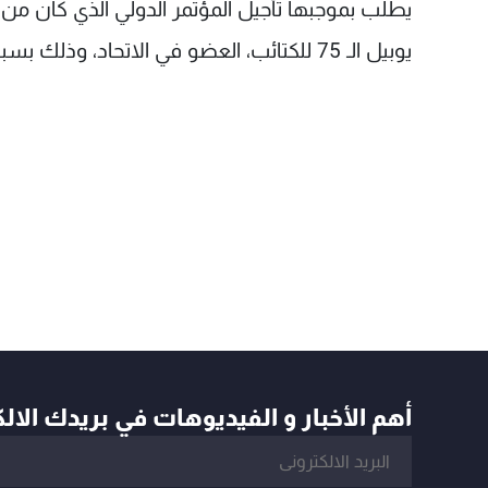
يوبيل الـ 75 للكتائب، العضو في الاتحاد، وذلك بسبب ظروف انتخابية طارئة في بعض الدول الأوروبية.
أهم الأخبار و الفيديوهات في بريدك الال