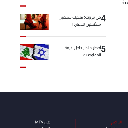
بتاريخ 19 تشرين الثاني 2011 لمناسبة
4
في بيروت: تفكيك شبكتين
منظّمتين للدعارة!
5
أخطر ما دار داخل غرفة
المفاوضات
البرامج
عن MTV