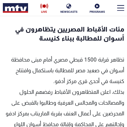
LIVE
NEWSCASTS
PROGRAMS
en
مئات الأقباط المصريين يتظاهرون في
الأخبار
أسوان للمطالبة ببناء كنيسة
سياسة
ناس
تظاهر قرابة 1500 قبطي مصري أمام مبنى محافظة
إقتصاد
فن
أسوان في صعيد مصر للمطالبة باستكمال وافتتاح
منوعات
رياضة
كنيسة في أحدى قرى مركز أدفو.
كأس العالم
بذلك، اعلن المتظاهرون الأقباط رفضهم الحلول
والمصالحات والمجالس العرفية وطالبوا بالقبض على
المحرضين على أعمال العنف بقرية الماريناب بمركز ادفو
البرامج
وإحالتهم على المحاكمة وإقالة محافظ أسوان اللواء
جدول البرامج