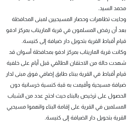
شاهد البرامج
محمد السيد.
الترددات
وجاءت تظاهرات وحصار المسيحيين لمبنى المحافظة
بعد أن رفض المسلمون في قرية الماريناب بمركز ادفو
عن MTV
وظائف
الإنـتـاج
تواصل معنا
قيام أقباط القرية بتحويل دار ضيافة إلى كنيسة.
لاعلاناتكم
شروط الإسـتخدام
سياسة الخصوصية
وكانت قرية الماريناب بمركز ادفو بمحافظة أسوان قد
شهدت حالة من الاحتقان الطائفي قبل أيام على خلفية
قيام أقباط في القرية ببناء طابق إضافي فوق مبنى لدار
ضيافة مسيحية وأقيمت به قبة كنسية خرسانية دون
الحصول على ترخيص بالبناء حيث احتج عدد من الشباب
المسلمين في القرية على إقامة البناء واتهموا مسيحيي
القرية بتحويل دار الضيافة إلى كنيسة.