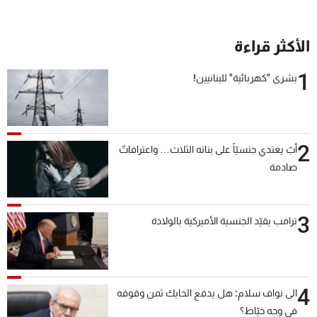
الأكثر قراءة
1
بشرى "كهربائية" للبنانيين!
2
أبٌ يعتدي جنسيّاً على بناته الثلاث… واعترافاتٌ
صادمة
3
ترامب يقيّد الجنسية الأميركية بالولادة
4
الى نواف سلام: هل يدفع الحايك ثمن وقوفه
في وجه خيّاط؟