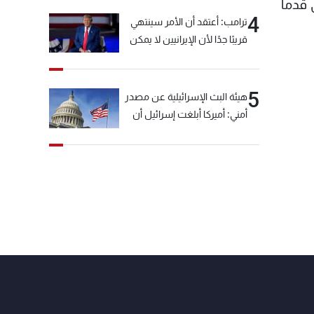
 قدما
4
ترامب: أعتقد أن الأمر سينتهي
قريبًا جدًا لأن الإيرانيين لا يمكن
أن يستمروا على هذا الحال
5
هيئة البث الإسرائيلية عن مصدر
أمني: أميركا أبلغت إسرائيل أن
"حزب الله" لم يخرق وقف إطلاق
النار أمس في مجدل زون
وطلبت منها عدم التصعيد
خشية أن يؤثر ذلك على
مفاوضات روما