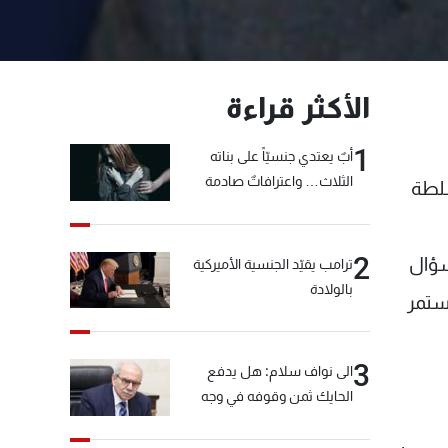
الأكثر قراءة
1
أبٌ يعتدي جنسيّاً على بناته
الثلاث… واعترافاتٌ صادمة
سلطة
2
سؤال
ترامب يقيّد الجنسية الأميركية
بالولادة
ستمر
3
الى نواف سلام: هل يدفع
الحايك ثمن وقوفه في وجه
خيّاط؟