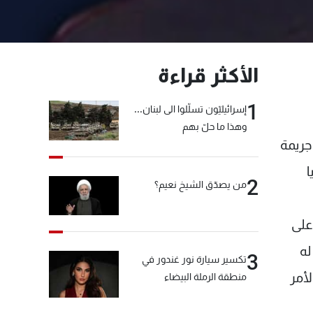
الأكثر قراءة
1
إسرائيليّون تسلّلوا الى لبنان...
وهذا ما حلّ بهم
جريمة
ا
2
من يصدّق الشيخ نعيم؟
على
له
3
تكسير سيارة نور غندور في
أمر
منطقة الرملة البيضاء