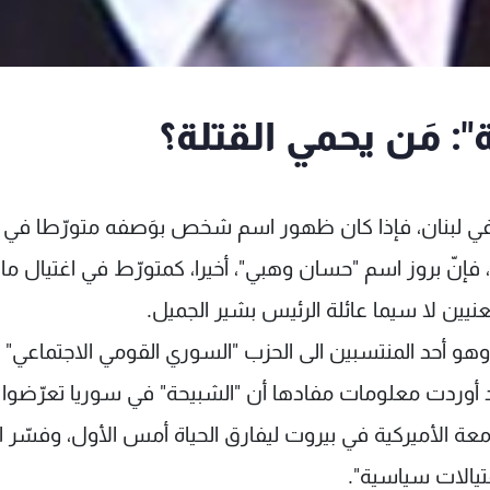
": مَن يحمي القتلة؟
 في لبنان، فإذا كان ظهور اسم شخص بوَصفه متورّطا في 
إنّ بروز اسم "حسان وهبي"، أخيرا، كمتورّط في اغتيال ماي
هو أحد المنتسبين الى الحزب "السوري القومي الاجتماعي" 
قد أوردت معلومات مفادها أن "الشبيحة" في سوريا تعرّضوا 
ة الأميركية في بيروت ليفارق الحياة أمس الأول، وفسّر ال
يالات سياسية".