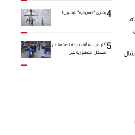
4
بشرى "كهربائية" للبنانيين!
ه،
5
أكثر من ٨٠٠ ألف دراجة نصفها غير
مسجّل: جمهورية على
تيال
"دولابَين"!