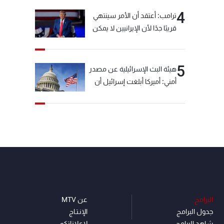
4
ترامب: أعتقد أن الأمر سينتهي
قريبًا جدًا لأن الإيرانيين لا يمكن
أن يستمروا على هذا الحال
5
هيئة البث الإسرائيلية عن مصدر
أمني: أميركا أبلغت إسرائيل أن
"حزب الله" لم يخرق وقف إطلاق
النار أمس في مجدل زون
وطلبت منها عدم التصعيد
خشية أن يؤثر ذلك على
مفاوضات روما
البرامج
عن MTV
جدول البرامج
الإنـتـاج
شاهد البرامج
لاعلاناتكم