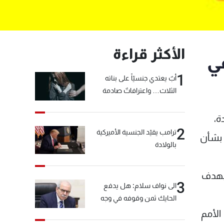
الأكثر قراءة
ي
1
أبٌ يعتدي جنسيّاً على بناته
الثلاث… واعترافاتٌ صادمة
ة،
2
ترامب يقيّد الجنسية الأميركية
 بشأن
بالولادة
 بهدف
3
الى نواف سلام: هل يدفع
الحايك ثمن وقوفه في وجه
خيّاط؟
الأمم