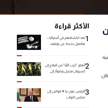
الأكثر قراءة
ن
1
بعد انكشافهم في أستراليا...
تفاصيل جديدة عن توقيف
"شبكة الكوكايين"
ية
2
أنفاق "حزب الله" من البقاع إلى
كسروان فجبيل وصولاً إلى
67 وبوقف الاستيطان
المختارة... التفاصيل في نشرة
الأخبار بعد قليل
3
الرئيس عون ردّ 4 قوانين إلى
مجلس النواب