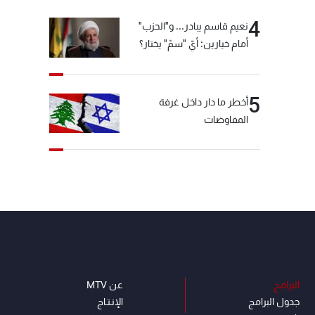
4
نعيم قاسم يبادر... و"الحزب"
أمام خيارين: أيّ "سمّ" يختار؟
5
أخطر ما دار داخل غرفة
المفاوضات
البرامج
عن MTV
جدول البرامج
الإنـتـاج