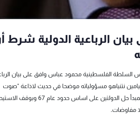
يان الرباعية الدولية شرط أ
ه
 السلطة الفلسطينية محمود عباس وافق على بيان الرباع
بنيامين نتنياهو مسؤولياته موضحا في حديث لاذاعة "صوت
فلسطين" انه في اللحظة التي يلتزم فيها نتنياهو بمبدأ حل الدولتين على اساس حدود عام 
ا مفاوضات.