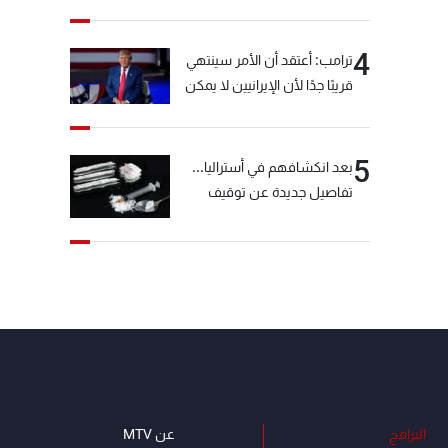
خيّاط؟
4
ترامب: أعتقد أن الأمر سينتهي
قريبًا جدًا لأن الإيرانيين لا يمكن
أن يستمروا على هذا الحال
5
بعد انكشافهم في أستراليا...
تفاصيل جديدة عن توقيف
"شبكة الكوكايين"
البرامج
عن MTV