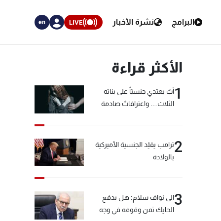
البرامج
نشرة الأخبار
LIVE
en
الأكثر قراءة
1
أبٌ يعتدي جنسيّاً على بناته
الثلاث… واعترافاتٌ صادمة
2
ترامب يقيّد الجنسية الأميركية
بالولادة
3
الى نواف سلام: هل يدفع
الحايك ثمن وقوفه في وجه