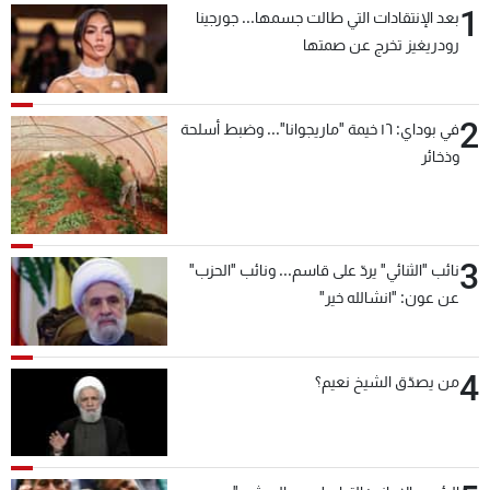
1
بعد الإنتقادات التي طالت جسمها... جورجينا
شاهد البرامج
رودريغيز تخرج عن صمتها
الترددات
2
عن MTV
وظائف
في بوداي: ١٦ خيمة "ماريجوانا"... وضبط أسلحة
الإنـتـاج
تواصل معنا
وذخائر
لاعلاناتكم
شروط الإسـتخدام
سياسة الخصوصية
3
نائب "الثنائي" يردّ على قاسم... ونائب "الحزب"
عن عون: "انشالله خير"
4
من يصدّق الشيخ نعيم؟