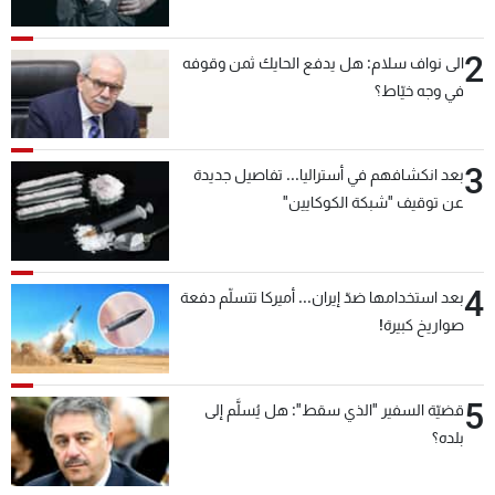
2
الى نواف سلام: هل يدفع الحايك ثمن وقوفه
في وجه خيّاط؟
3
بعد انكشافهم في أستراليا... تفاصيل جديدة
عن توقيف "شبكة الكوكايين"
4
بعد استخدامها ضدّ إيران... أميركا تتسلّم دفعة
صواريخ كبيرة!
5
قضيّة السفير "الذي سقط": هل يُسلَّم إلى
بلده؟