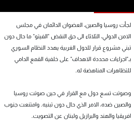
شاهد البرامج
الترددات
لجأت روسيا والصين، العضوان الدائمان في مجلس
عن MTV
وظائف
الامن الدولي، الثلاثاء الى حق النقض "الفيتو" ما حال دون
الإنـتـاج
تواصل معنا
تبني مشروع قرار للدول الغربية يهدد النظام السوري
لاعلاناتكم
شروط الإسـتخدام
سياسة الخصوصية
بـ"اجراءات محددة الاهداف" على خلفية القمع الدامي
للتظاهرات المناهضة له.
وصوتت تسع دول مع القرار في حين صوتت روسيا
والصين ضده، الامر الذي حال دون تبنيه. وامتنعت جنوب
افريقيا والهند والبرازيل ولبنان عن التصويت.