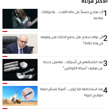
الأكثر قراءة
شاهد البرامج
1
الترددات
أبٌ يعتدي جنسيّاً على بناته الثلاث… واعترافاتٌ
صادمة
عن MTV
وظائف
الإنـتـاج
تواصل معنا
2
الى نواف سلام: هل يدفع الحايك ثمن وقوفه
لاعلاناتكم
شروط الإسـتخدام
في وجه خيّاط؟
سياسة الخصوصية
3
بعد انكشافهم في أستراليا... تفاصيل جديدة
عن توقيف "شبكة الكوكايين"
4
بعد استخدامها ضدّ إيران... أميركا تتسلّم دفعة
صواريخ كبيرة!