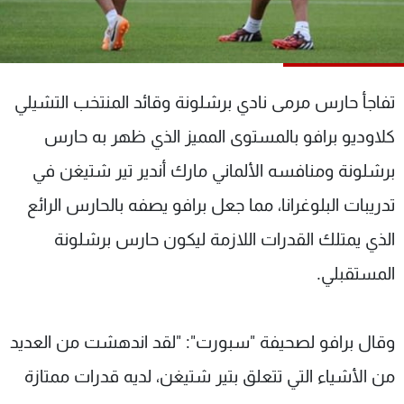
شاهد البرامج
الترددات
تفاجأ حارس مرمى نادي برشلونة وقائد المنتخب التشيلي
عن MTV
وظائف
الإنـتـاج
تواصل معنا
كلاوديو برافو بالمستوى المميز الذي ظهر به حارس
لاعلاناتكم
شروط الإسـتخدام
سياسة الخصوصية
برشلونة ومنافسه الألماني مارك أندير تير شتيغن في
تدريبات البلوغرانا، مما جعل برافو يصفه بالحارس الرائع
الذي يمتلك القدرات اللازمة ليكون حارس برشلونة
المستقبلي.
وقال برافو لصحيفة "سبورت": "لقد اندهشت من العديد
من الأشياء التي تتعلق بتير شتيغن، لديه قدرات ممتازة