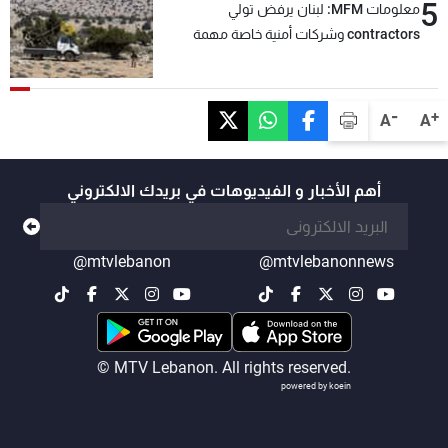
5
معلومات MFM: لبنان يرفض تولي
contractors وشركات أمنية خاصة مهمة
التحقق من نزع سلاح "حزب الله"
-
+
A
A
أهم الأخبار و الفيديوهات في بريدك الالكتروني
@mtvlebanon
@mtvlebanonnews
© MTV Lebanon. All rights reserved.
powered by koein