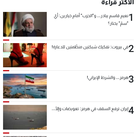
الأكثر قراءة
1
نعيم قاسم يبادر... و"الحزب" أمام خيارين: أيّ
"سمّ" يختار؟
2
في بيروت: تفكيك شبكتين منظّمتين للدعارة!
3
هرمز... والشرط الإيراني!
4
إيران ترفع السقف في هرمز: تعويضات وإلّا...