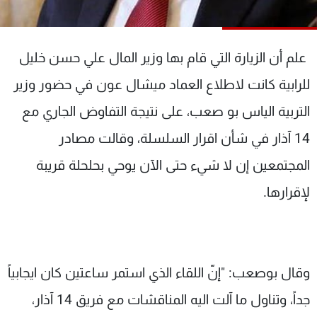
شاهد البرامج
الترددات
علم أن الزيارة التي قام بها وزير المال علي حسن خليل
عن MTV
وظائف
للرابية كانت لاطلاع العماد ميشال عون في حضور وزير
الإنـتـاج
تواصل معنا
التربية الياس بو صعب، على نتيجة التفاوض الجاري مع
لاعلاناتكم
شروط الإسـتخدام
سياسة الخصوصية
14 آذار في شأن اقرار السلسلة، وقالت مصادر
المجتمعين إن لا شيء حتى الآن يوحي بحلحلة قريبة
لإقرارها.
وقال بوصعب: "إنّ اللقاء الذي استمر ساعتين كان ايجابياً
جداً، وتناول ما آلت اليه المناقشات مع فريق 14 آذار،