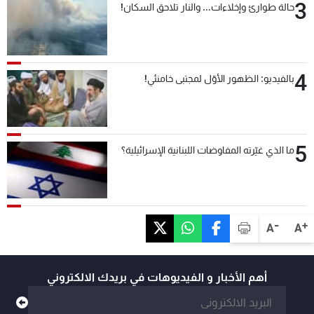
3
حالة طوارئ وإخلاءات... والنار تلاحق السكان!
4
بالفيديو: الظهور الأوّل لمجتبى خامنئي!
5
ما الذي غيّرته المفاوضات اللبنانية الإسرائيلية؟
-
+
A
A
أهم الأخبار و الفيديوهات في بريدك الالكتروني