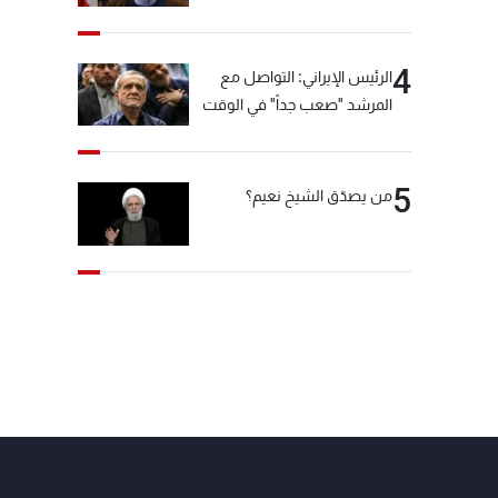
"انشالله خير"
4
الرئيس الإيراني: التواصل مع
المرشد "صعب جداً" في الوقت
الحالي
5
من يصدّق الشيخ نعيم؟