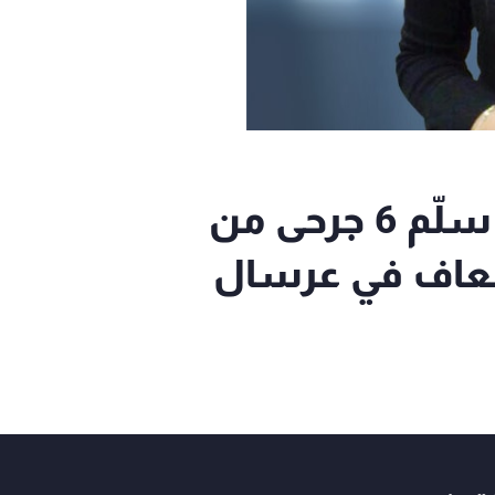
مراسلة الـ"mtv": الجيش سلّم 6 جرحى من
سعاف في عرسال