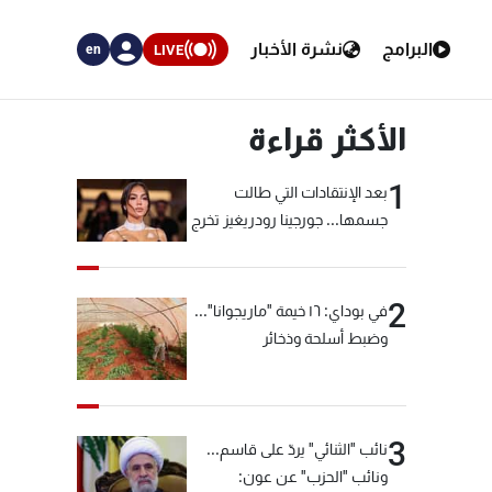
البرامج
نشرة الأخبار
LIVE
en
الأكثر قراءة
1
بعد الإنتقادات التي طالت
جسمها... جورجينا رودريغيز تخرج
عن صمتها
2
في بوداي: ١٦ خيمة "ماريجوانا"...
وضبط أسلحة وذخائر
3
نائب "الثنائي" يردّ على قاسم...
ونائب "الحزب" عن عون: