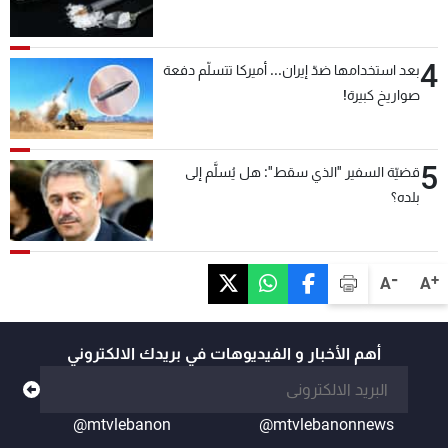
4
بعد استخدامها ضدّ إيران... أميركا تتسلّم دفعة
صواريخ كبيرة!
5
قضيّة السفير "الذي سقط": هل يُسلَّم إلى
بلده؟
-
+
A
A
أهم الأخبار و الفيديوهات في بريدك الالكتروني
@mtvlebanon
@mtvlebanonnews