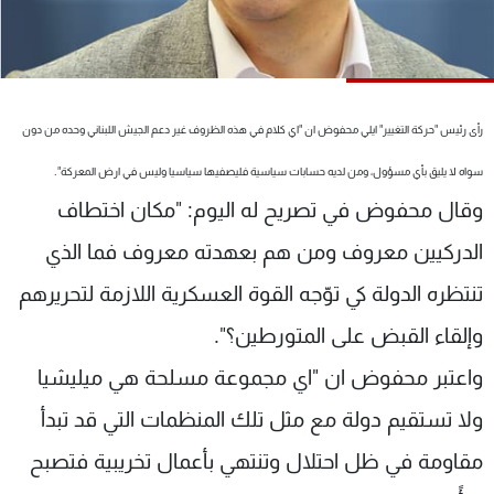
شاهد البرامج
الترددات
عن MTV
وظائف
رأى رئيس "حركة التغيير" ايلي محفوض ان "اي كلام في هذه الظروف غير دعم الجيش اللبناني وحده من دون
الإنـتـاج
تواصل معنا
لاعلاناتكم
شروط الإسـتخدام
سواه لا يليق بأي مسؤول، ومن لديه حسابات سياسية فليصفيها سياسيا وليس في ارض المعركة".
سياسة الخصوصية
‏وقال محفوض في تصريح له اليوم: "مكان اختطاف
الدركيين معروف ومن هم بعهدته معروف فما الذي
تنتظره الدولة كي توّجه القوة العسكرية اللازمة لتحريرهم
وإلقاء القبض على المتورطين؟".
واعتبر محفوض ان "اي مجموعة مسلحة هي ميليشيا
ولا تستقيم دولة مع مثل تلك المنظمات التي قد تبدأ
مقاومة في ظل احتلال وتنتهي بأعمال تخريبية فتصبح