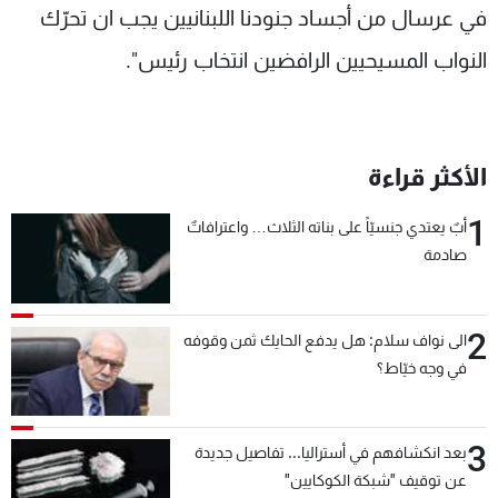
في عرسال من أجساد جنودنا اللبنانيين يجب ان تحرّك
النواب المسيحيين الرافضين انتخاب رئيس".
الأكثر قراءة
1
أبٌ يعتدي جنسيّاً على بناته الثلاث… واعترافاتٌ
صادمة
2
الى نواف سلام: هل يدفع الحايك ثمن وقوفه
في وجه خيّاط؟
3
بعد انكشافهم في أستراليا... تفاصيل جديدة
عن توقيف "شبكة الكوكايين"