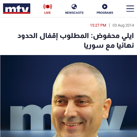
LIVE
NEWSCASTS
PROGRAMS
15:27 PM
03 Aug 2014
en
ايلي محفوض: المطلوب إقفال الحدود
الأخبار
نهائيا مع سوريا
سياسة
ناس
إقتصاد
فن
منوعات
رياضة
كأس العالم
البرامج
جدول البرامج