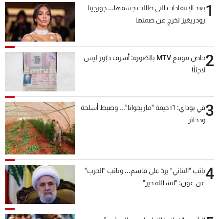
1
بعد الإنتقادات التي طالت جسمها... جورجينا
شاهد البرامج
رودريغيز تخرج عن صمتها
الترددات
2
عن MTV
وظائف
خاص موقع MTV بالصّورة: أشرف دبّور ليس
الإنـتـاج
تواصل معنا
لاجئاً!
لاعلاناتكم
شروط الإسـتخدام
سياسة الخصوصية
3
في بوداي: ١٦ خيمة "ماريجوانا"... وضبط أسلحة
وذخائر
4
نائب "الثنائي" يردّ على قاسم... ونائب "الحزب"
عن عون: "انشالله خير"