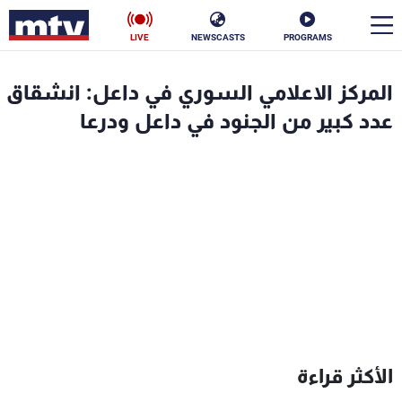
LIVE
NEWSCASTS
PROGRAMS
en
المركز الاعلامي السوري في داعل: انشقاق
الأخبار
عدد كبير من الجنود في داعل ودرعا
سياسة
ناس
إقتصاد
فن
منوعات
رياضة
كأس العالم
البرامج
الأكثر قراءة
جدول البرامج