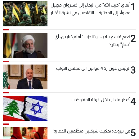
1
أنفاق "حزب الله" من البقاع إلى كسروان فجبيل
شاهد البرامج
وصولاً إلى المختارة... التفاصيل في نشرة الأخبار
الترددات
بعد قليل
2
عن MTV
وظائف
نعيم قاسم يبادر... و"الحزب" أمام خيارين: أيّ
الإنـتـاج
تواصل معنا
"سمّ" يختار؟
لاعلاناتكم
شروط الإسـتخدام
سياسة الخصوصية
3
الرئيس عون ردّ 4 قوانين إلى مجلس النواب
4
أخطر ما دار داخل غرفة المفاوضات
5
في بيروت: تفكيك شبكتين منظّمتين للدعارة!