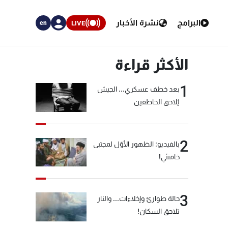
البرامج
نشرة الأخبار
LIVE
en
الأكثر قراءة
1
بعد خطف عسكري... الجيش
يُلاحق الخاطفين
2
بالفيديو: الظهور الأوّل لمجتبى
خامنئي!
3
حالة طوارئ وإخلاءات... والنار
تلاحق السكان!