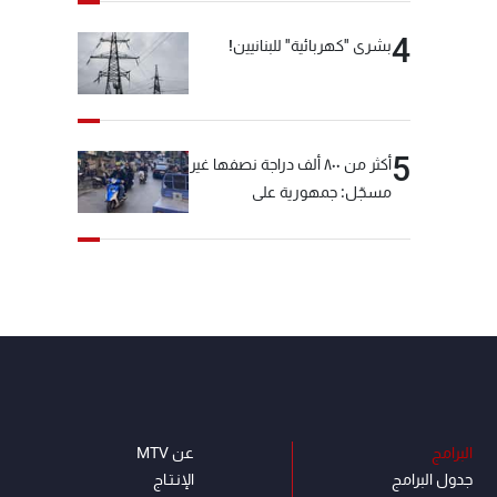
4
بشرى "كهربائية" للبنانيين!
5
أكثر من ٨٠٠ ألف دراجة نصفها غير
مسجّل: جمهورية على
"دولابَين"!
البرامج
عن MTV
جدول البرامج
الإنـتـاج