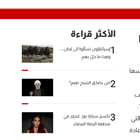
الأكثر قراءة
1
إسرائيليّون تسلّلوا الى لبنان...
وهذا ما حلّ بهم
فسها
2
من يصدّق الشيخ نعيم؟
نب
3
تكسير سيارة نور غندور في
ؤسسات التي
منطقة الرملة البيضاء
عادة