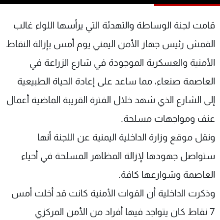
شاهد البرامج
الترددات
قامت لجنة الوساطة والتهدئة التي يرأسها اللواء غالب
القمش رئيس جهاز الأمن اليمني يوم أمس بإزالة النقاط
عن MTV
وظائف
الأمنية والعسكرية الموجودة في شارع الزراعة في
الإنـتـاج
تواصل معنا
لاعلاناتكم
شروط الإسـتخدام
العاصمة صنعاء، مما ساعد على إعادة الحياة الطبيعية
سياسة الخصوصية
إلى الشارع الذي شهد خلال الفترة القريبة الماضية أعمال
عنف ومواجهات مسلحة.
ونقل موقع وزارة الداخلية اليمنية عن اللجنة أنها
ستواصل جهودها لإزالة المظاهر المسلحة في أحياء
العاصمة وشوارعها كافة.
وذكرت الداخلية أن القوات الأمنية كانت قد أخلت أمس
7 نقاط كان يتواجد فيها أفراد من الأمن المركزي