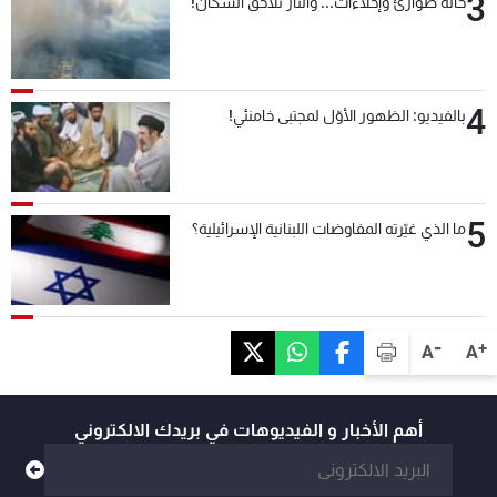
3
حالة طوارئ وإخلاءات... والنار تلاحق السكان!
4
بالفيديو: الظهور الأوّل لمجتبى خامنئي!
5
ما الذي غيّرته المفاوضات اللبنانية الإسرائيلية؟
-
+
A
A
أهم الأخبار و الفيديوهات في بريدك الالكتروني