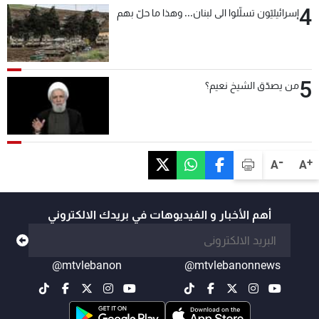
4
إسرائيليّون تسلّلوا الى لبنان... وهذا ما حلّ بهم
5
من يصدّق الشيخ نعيم؟
-
+
A
A
أهم الأخبار و الفيديوهات في بريدك الالكتروني
@mtvlebanon
@mtvlebanonnews