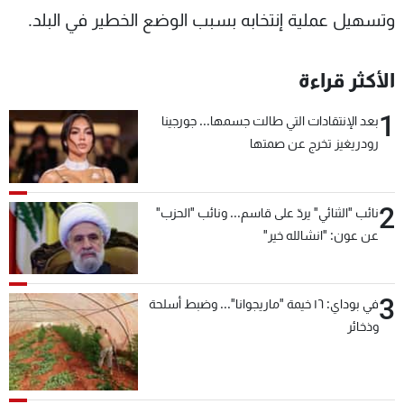
وتسهيل عملية إنتخابه بسبب الوضع الخطير في البلد.
الأكثر قراءة
1
بعد الإنتقادات التي طالت جسمها... جورجينا
رودريغيز تخرج عن صمتها
2
نائب "الثنائي" يردّ على قاسم... ونائب "الحزب"
عن عون: "انشالله خير"
3
في بوداي: ١٦ خيمة "ماريجوانا"... وضبط أسلحة
وذخائر