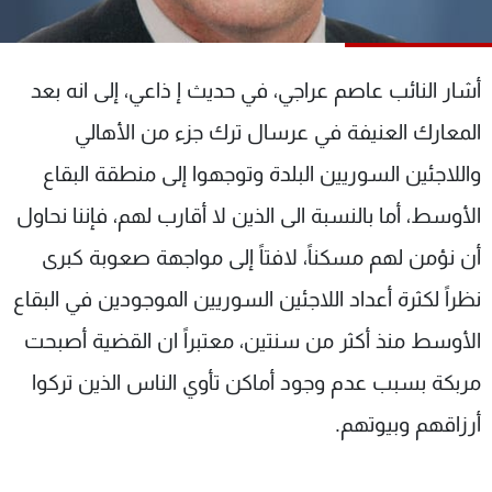
شاهد البرامج
الترددات
أشار النائب عاصم عراجي، في حديث إ ذاعي، إلى انه بعد
عن MTV
وظائف
المعارك العنيفة في عرسال ترك جزء من الأهالي
الإنـتـاج
تواصل معنا
واللاجئين السوريين البلدة وتوجهوا إلى منطقة البقاع
لاعلاناتكم
شروط الإسـتخدام
سياسة الخصوصية
الأوسط، أما بالنسبة الى الذين لا أقارب لهم، فإننا نحاول
أن نؤمن لهم مسكناً، لافتاً إلى مواجهة صعوبة كبرى
نظراً لكثرة أعداد اللاجئين السوريين الموجودين في البقاع
الأوسط منذ أكثر من سنتين، معتبراً ان القضية أصبحت
مربكة بسبب عدم وجود أماكن تأوي الناس الذين تركوا
أرزاقهم وبيوتهم.