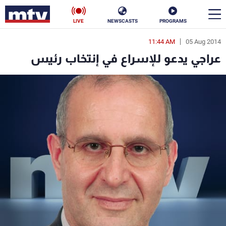
LIVE
NEWSCASTS
PROGRAMS
11:44 AM
05 Aug 2014
en
عراجي يدعو للإسراع في إنتخاب رئيس
الأخبار
سياسة
ناس
إقتصاد
فن
منوعات
رياضة
كأس العالم
البرامج
جدول البرامج