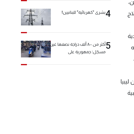
ن،
4
بشرى "كهربائية" للبنانيين!
اج
ية
5
أكثر من ٨٠٠ ألف دراجة نصفها غير
ه
مسجّل: جمهورية على
"دولابَين"!
فت نحو 900 الف شخص من ليبيا
ية