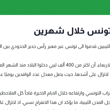
يبيين قدموا الى تونس عبر معبر رأس جدير الحدودي بين ال
وذكرت وكالة الأنباء التونسية الرسمية يوم أمس الاربعاء، أن اكثر من 400 ألف ليبي دخلوا البلاد منذ
 لاتزال على أشدها، حيث يصل معدل عدد الوافدين يوميًا ع
راب التونسي وارتفاعه خلال الايام الاخيرة فاجأ كل الملاحظي
لمدن الليبية، ما يؤكد ان هذا الانفراج نسبي، اذ لاتزال غال