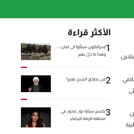
الأكثر قراءة
1
إسرائيليّون تسلّلوا الى لبنان...
وهذا ما حلّ بهم
بلدين
2
 الشهر الماضي
من يصدّق الشيخ نعيم؟
لى
3
تكسير سيارة نور غندور في
ن
منطقة الرملة البيضاء
بية