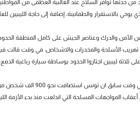
من حدتها توافر السلاح عند الغالبية العظمى من المواطني
 يوحي بالاستقرار والطمانينة، إضافة إلى حاجة الليبيين للعل
 الأمن والدرك وعناصر الجيش على كامل المنطقة الحدود
لات تهريب الأسلحة والمخدرات والاشخاص، في وقت قالت في
لاثة ليبيين اجتازوا الحدود بوساطة سيارة رباعية الدفع،
وقد كانت الحكومة التونسية الموقتة قد أفادت في وقت سابق ان تونس استضا
عقاب المواجهات المسلحة التي اندلعت منذ بدء الأزمة الليب