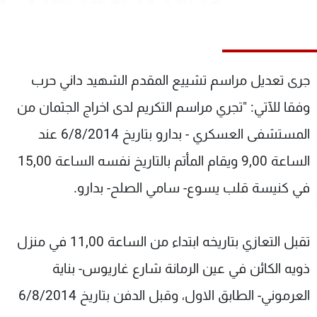
شاهد البرامج
الترددات
جرى تعديل مراسم تشييع المقدم الشهيد داني حرب
عن MTV
وظائف
الإنـتـاج
تواصل معنا
وفقا للآتي: "تجري مراسم التكريم لدى اخراج الجثمان من
لاعلاناتكم
شروط الإسـتخدام
سياسة الخصوصية
المستشفى العسكري - بدارو بتاريخ 6/8/2014 عند
الساعة 9,00 ويقام المأتم بالتاريخ نفسه الساعة 15,00
في كنيسة قلب يسوع- سامي الصلح- بدارو.
تقبل التعازي بتاريخه ابتداء من الساعة 11,00 في منزل
ذويه الكائن في عين الرمانة شارع غاريوس- بناية
العرموني- الطابق الاول، وقبل الدفن بتاريخ 6/8/2014