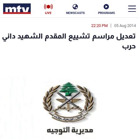
LIVE
NEWSCASTS
PROGRAMS
22:20 PM
05 Aug 2014
en
تعديل مراسم تشييع المقدم الشهيد داني
الأخبار
حرب
سياسة
ناس
إقتصاد
فن
منوعات
رياضة
كأس العالم
البرامج
جدول البرامج