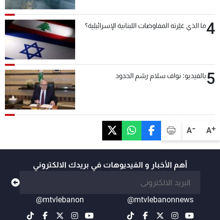
4
ما الذي غيّرته المفاوضات اللبنانية الإسرائيلية؟
5
بالفيديو: نواف سلام رسّم الحدود
-
+
A
A
أهم الأخبار و الفيديوهات في بريدك الالكتروني
@mtvlebanon
@mtvlebanonnews