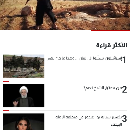
شاهد البرامج
الترددات
عن MTV
وظائف
الإنـتـاج
تواصل معنا
الأكثر قراءة
لاعلاناتكم
شروط الإسـتخدام
سياسة الخصوصية
1
إسرائيليّون تسلّلوا الى لبنان... وهذا ما حلّ بهم
2
من يصدّق الشيخ نعيم؟
3
تكسير سيارة نور غندور في منطقة الرملة
البيضاء