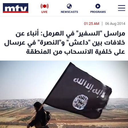
LIVE
NEWSCASTS
PROGRAMS
01:25 AM
06 Aug 2014
en
مراسل "السفير" في الهرمل: أنباء عن
الأخبار
خلافات بين "داعش" و"النصرة" في عرسال
على خلفية الانسحاب من المنطقة
سياسة
ناس
إقتصاد
فن
منوعات
رياضة
كأس العالم
البرامج
جدول البرامج