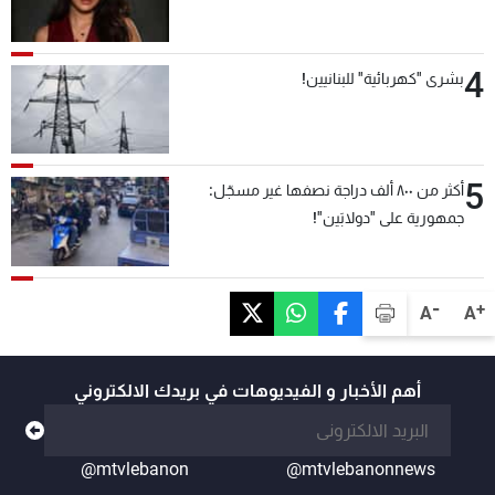
4
بشرى "كهربائية" للبنانيين!
5
أكثر من ٨٠٠ ألف دراجة نصفها غير مسجّل:
جمهورية على "دولابَين"!
-
+
A
A
أهم الأخبار و الفيديوهات في بريدك الالكتروني
@mtvlebanon
@mtvlebanonnews