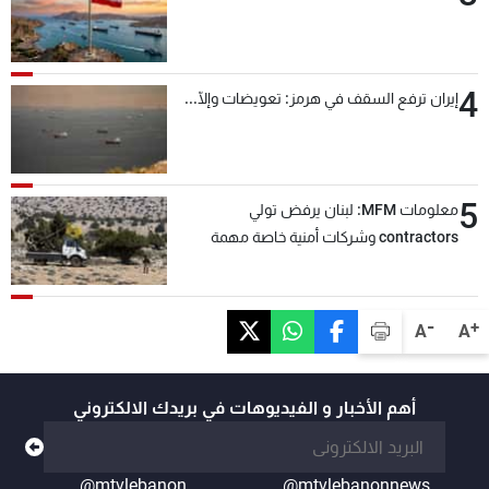
4
إيران ترفع السقف في هرمز: تعويضات وإلّا...
5
معلومات MFM: لبنان يرفض تولي
contractors وشركات أمنية خاصة مهمة
التحقق من نزع سلاح "حزب الله"
-
+
A
A
أهم الأخبار و الفيديوهات في بريدك الالكتروني
@mtvlebanon
@mtvlebanonnews