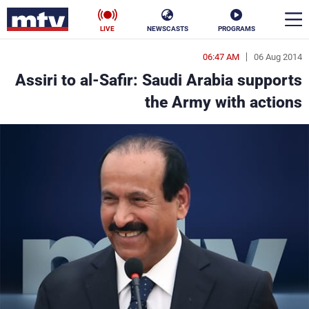
LIVE
NEWSCASTS
PROGRAMS
06:47 AM
06 Aug 2014
en
Assiri to al-Safir: Saudi Arabia supports
الأخبار
the Army with actions
سياسة
ناس
إقتصاد
فن
منوعات
رياضة
كأس العالم
البرامج
جدول البرامج