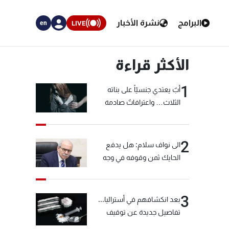
البرامج
نشرة الأخبار
LIVE
en
الأكثر قراءة
1
أبٌ يعتدي جنسيّاً على بناته
الثلاث… واعترافاتٌ صادمة
2
الى نواف سلام: هل يدفع
الحايك ثمن وقوفه في وجه
خيّاط؟
3
بعد انكشافهم في أستراليا...
تفاصيل جديدة عن توقيف
"شبكة الكوكايين"