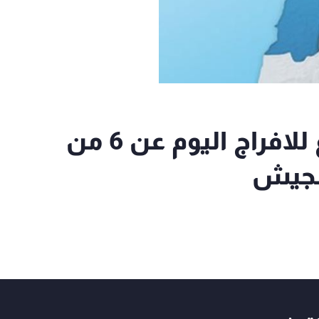
معلومات للـ"mtv": مساع للافراج اليوم عن 6 من
الجيش