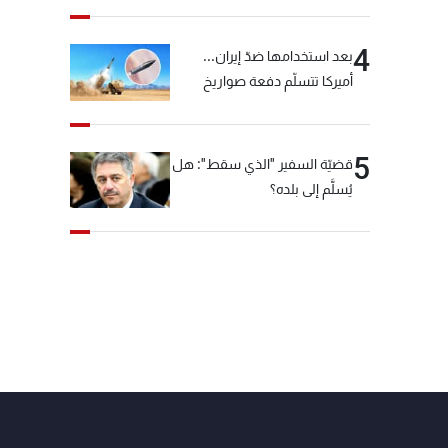
4
بعد استخدامها ضدّ إيران...
أميركا تتسلّم دفعة صواريخ
كبيرة!
5
قضيّة السفير "الذي سقط": هل
يُسلَّم إلى بلده؟