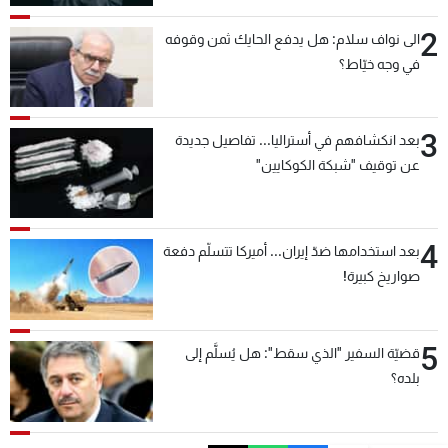
2
الى نواف سلام: هل يدفع الحايك ثمن وقوفه
في وجه خيّاط؟
3
بعد انكشافهم في أستراليا... تفاصيل جديدة
عن توقيف "شبكة الكوكايين"
4
بعد استخدامها ضدّ إيران... أميركا تتسلّم دفعة
صواريخ كبيرة!
5
قضيّة السفير "الذي سقط": هل يُسلَّم إلى
بلده؟