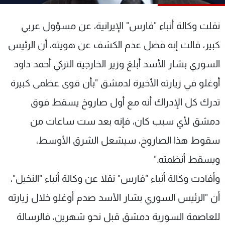
شاهد البرامج
الترددات
نقلت وكالة أنباء "فارس" الإيرانية، عن مسؤول عربي
كبير، قالت إنه فضل عدم الكشف عن هويته، أن الرئيس
عن MTV
وظائف
السوري بشار الأسد أبلغ وزير الخارجية التركي أحمد داود
الإنـتـاج
تواصل معنا
لاعلاناتكم
شروط الإسـتخدام
أوغلو في زيارته الأخيرة لدمشق "بأن قوى عظمى كبيرة
سياسة الخصوصية
تدرك كل الإدراك أنه مع أول صاروخ يسقط فوق
دمشق لأي سبب كان، فإنه بعد ست ساعات من
سقوط هذا الصاروخ، سيشعل الشرق الأوسط،
ويسقط أنظمته."
وأفادت وكالة أنباء "فارس" نقلا عن وكالة أنباء "النخيل"،
أن "الرئيس السوري بشار الأسد صدم أوغلو خلال زيارته
للعاصمة السورية دمشق قبل نحو شهرين، فالرسالة