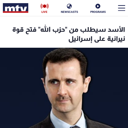
LIVE
NEWSCASTS
PROGRAMS
en
الأسد سيطلب من "حزب الله" فتح قوة
الأخبار
نيرانية على إسرائيل
سياسة
ناس
إقتصاد
فن
منوعات
رياضة
كأس العالم
البرامج
جدول البرامج