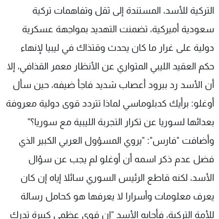
التركية للأسد، المستندة إلى ثقل وتفاهمات تركية
سعودية أميركية، تضمنت التهديد بمواجهة عسكرية
دولية على غرار ما كان يحدث وقتذاك في ليبيا لإنهاء
حكم العقيد الليبي المتواري عن الأنظار معمر القذافي، إلا
أن الأسد رد ببرود أعصاب شديد فاجأ ضيفه، حين سأل
أوغلو: برأيك كدبلوماسي لماذا تتردد قوى دولية معروفة
بعدائها لسوريا عن تكرار التجربة الليبية مع سوريا؟"
وأضافت "فارس": "يروي المسؤول العربي الكبير الذي
فضل عدم ذكر اسمه أن أوغلو لم يجب عن سؤال
الأسد، لكنه قاطع الرئيس السوري سائلا إياه إن كان
يعرف معلومات وأسرارا لا يعرفها هو كحامل رسالة
للأمة التركية، فأجابه الأسد "إن قوى عظمى كبيرة تدرك