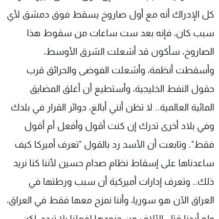
كل الإدراك أنه مع أول صاروخ يسقط فوق دمشق لأي
سبب كان، فإنه بعد ست ساعات من سقوط هذا
الصاروخ، سأكون قد أشعلت الشرق الأوسط،
وأسقطت أنظمة، وأشعلت الفوضى والحرائق قرب
حقول النفط الخليجية، وأستطيع أن أغلق المضايق
المائية العالمية.. لا تظن أنني أبالغ، دوائر القرار في بلدك
وفي بلاد أخرى تدرك إن كنت أقول وأفعل أم أقول
فقط". وتابعت أن الأسد رد بالقول "تعرف أميركا كيف
ساعدناها على إسقاط نظام صدام حسين لأننا كنا نريد
ذلك.. وتعرف إدارات أميركية أن سبب ورطتها في
العراق الآن هو سوريا، وأننا نمزح معها فقط في العراق،
ولو أردنا قتل الآلاف من جنودها لفعلنا بلا تردد، لكن