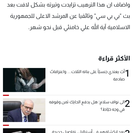
واضاف ان هذا الترهيب تزايدت وتيرته بشكل لافت بعد
بث "بي بي سي" وثائقيا عن المرشد الاعلى للجمهورية
الاسلامية آية الله علي خامنئي قبل نحو شهر.
الأكثر قراءة
1
أبٌ يعتدي جنسيّاً على بناته الثلاث… واعترافاتٌ
صادمة
2
الى نواف سلام: هل يدفع الحايك ثمن وقوفه
في وجه خيّاط؟
بعد انكشافهم في أستراليا... تفاصيل جديدة