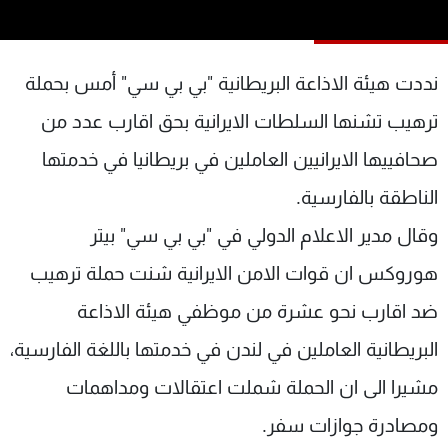
شاهد البرامج
الترددات
نددت هيئة الاذاعة البريطانية "بي بي سي" أمس بحملة
عن MTV
وظائف
ترهيب تشنها السلطات الايرانية بحق اقارب عدد من
الإنـتـاج
تواصل معنا
صحافييها الايرانيين العاملين في بريطانيا في خدمتها
لاعلاناتكم
شروط الإسـتخدام
سياسة الخصوصية
الناطقة بالفارسية.
وقال مدير الاعلام الدولي في "بي بي سي" بيتر
هوروكس ان قوات الامن الايرانية شنت حملة ترهيب
ضد اقارب نحو عشرة من موظفي هيئة الاذاعة
البريطانية العاملين في لندن في خدمتها باللغة الفارسية،
مشيرا الى ان الحملة شملت اعتقالات ومداهمات
ومصادرة جوازات سفر.