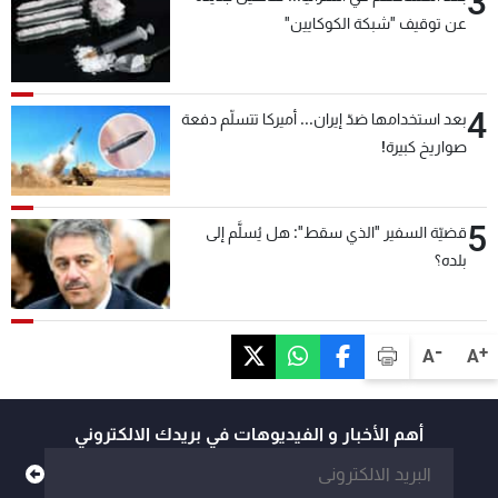
3
عن توقيف "شبكة الكوكايين"
4
بعد استخدامها ضدّ إيران... أميركا تتسلّم دفعة
صواريخ كبيرة!
5
قضيّة السفير "الذي سقط": هل يُسلَّم إلى
بلده؟
-
+
A
A
أهم الأخبار و الفيديوهات في بريدك الالكتروني