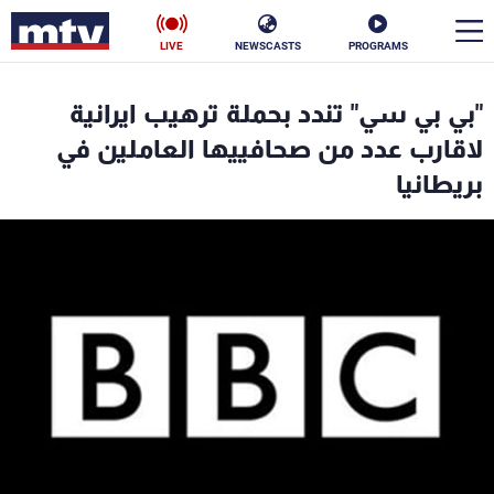
LIVE
NEWSCASTS
PROGRAMS
en
"بي بي سي" تندد بحملة ترهيب ايرانية
الأخبار
لاقارب عدد من صحافييها العاملين في
بريطانيا
سياسة
ناس
إقتصاد
فن
منوعات
رياضة
كأس العالم
البرامج
جدول البرامج