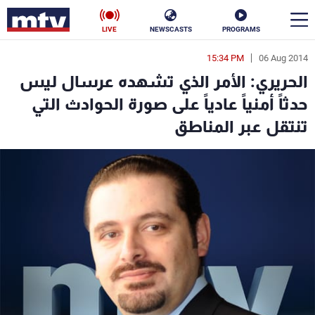
LIVE
NEWSCASTS
PROGRAMS
15:34 PM
06 Aug 2014
en
الحريري: الأمر الذي تشهده عرسال ليس
الأخبار
حدثاً أمنياً عادياً على صورة الحوادث التي
تنتقل عبر المناطق
سياسة
ناس
إقتصاد
فن
منوعات
رياضة
كأس العالم
البرامج
جدول البرامج