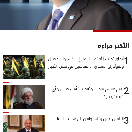
شاهد البرامج
الترددات
عن MTV
وظائف
الإنـتـاج
تواصل معنا
الأكثر قراءة
لاعلاناتكم
شروط الإسـتخدام
سياسة الخصوصية
1
أنفاق "حزب الله" من البقاع إلى كسروان فجبيل
وصولاً إلى المختارة... التفاصيل في نشرة الأخبار
بعد قليل
2
نعيم قاسم يبادر... و"الحزب" أمام خيارين: أيّ
"سمّ" يختار؟
3
الرئيس عون ردّ 4 قوانين إلى مجلس النواب