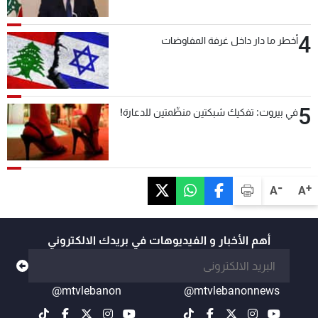
4
أخطر ما دار داخل غرفة المفاوضات
5
في بيروت: تفكيك شبكتين منظّمتين للدعارة!
-
+
A
A
أهم الأخبار و الفيديوهات في بريدك الالكتروني
@mtvlebanon
@mtvlebanonnews