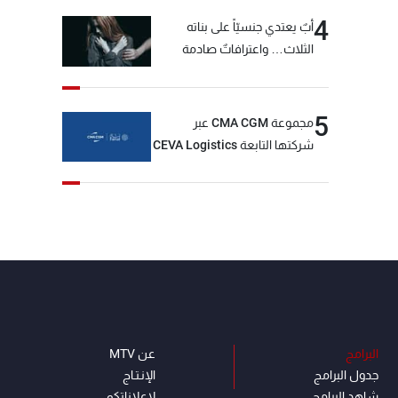
4
أبٌ يعتدي جنسيّاً على بناته
الثلاث… واعترافاتٌ صادمة
5
مجموعة CMA CGM عبر
شركتها التابعة CEVA Logistics
تُنجز الاستحواذ على مجموعة
فتّال
البرامج
عن MTV
جدول البرامج
الإنـتـاج
شاهد البرامج
لاعلاناتكم