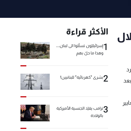
الأكثر قراءة
 خلال
1
إسرائيليّون تسلّلوا الى لبنان...
وهذا ما حلّ بهم
د
2
بشرى "كهربائية" للبنانيين!
بعد
يير
3
ترامب يقيّد الجنسية الأميركية
بالولادة