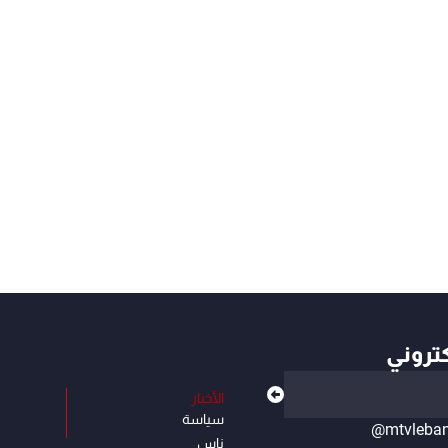
كتروني
الأخبار
سياسة
@mtvleba
ناس