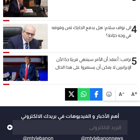
4
الى نواف سلام: هل يدفع الحايك ثمن وقوفه
في وجه خيّاط؟
5
ترامب: أعتقد أن الأمر سينتهي قريبًا جدًا لأن
الإيرانيين لا يمكن أن يستمروا على هذا الحال
-
+
A
A
أهم الأخبار و الفيديوهات في بريدك الالكتروني
@mtvlebanon
@mtvlebanonnews