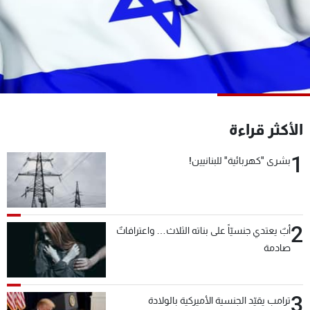
شاهد البرامج
الترددات
عن MTV
وظائف
الإنـتـاج
تواصل معنا
لاعلاناتكم
شروط الإسـتخدام
سياسة الخصوصية
الأكثر قراءة
1
بشرى "كهربائية" للبنانيين!
2
أبٌ يعتدي جنسيّاً على بناته الثلاث… واعترافاتٌ
صادمة
3
ترامب يقيّد الجنسية الأميركية بالولادة