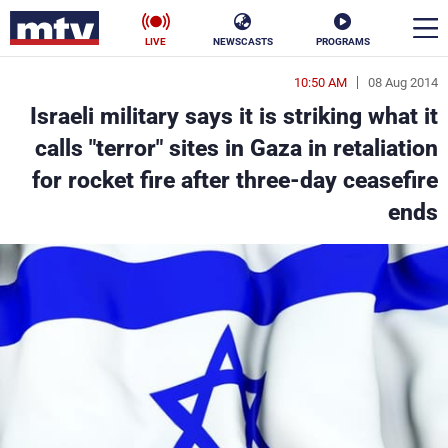
LIVE
NEWSCASTS
PROGRAMS
10:50 AM
08 Aug 2014
en
Israeli military says it is striking what it
الأخبار
calls "terror" sites in Gaza in retaliation
for rocket fire after three-day ceasefire
سياسة
ناس
ends
إقتصاد
فن
منوعات
رياضة
كأس العالم
البرامج
جدول البرامج