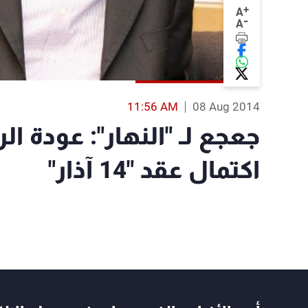
+
A
-
A
11:56 AM
08 Aug 2014
جعجع لـ "النهار": عودة ا
اكتمال عقد "14 آذار"