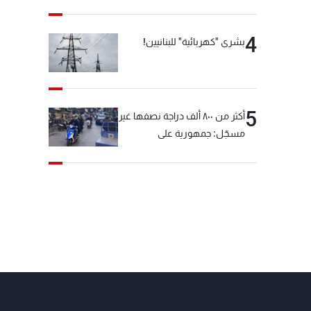
4
بشرى "كهربائية" للبنانيين!
5
أكثر من ٨٠٠ ألف دراجة نصفها غير
مسجّل: جمهورية على
"دولابَين"!