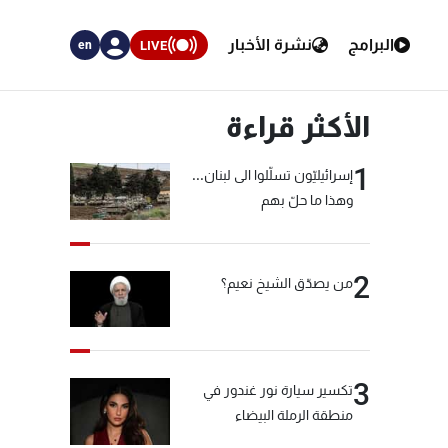
البرامج
نشرة الأخبار
LIVE
en
الأكثر قراءة
1
إسرائيليّون تسلّلوا الى لبنان...
وهذا ما حلّ بهم
2
من يصدّق الشيخ نعيم؟
3
تكسير سيارة نور غندور في
منطقة الرملة البيضاء