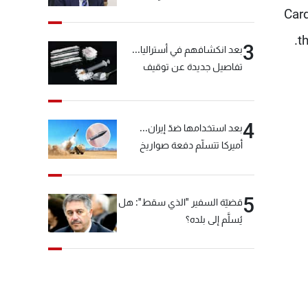
خيّاط؟
Card
t
3
بعد انكشافهم في أستراليا...
تفاصيل جديدة عن توقيف
"شبكة الكوكايين"
4
بعد استخدامها ضدّ إيران...
أميركا تتسلّم دفعة صواريخ
كبيرة!
5
قضيّة السفير "الذي سقط": هل
يُسلَّم إلى بلده؟