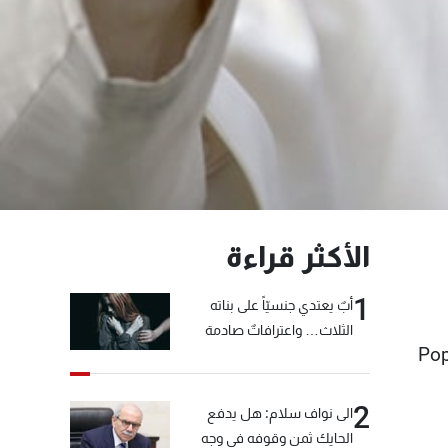
الأكثر قراءة
1
أبٌ يعتدي جنسيّاً على بناته
الثلاث… واعترافاتٌ صادمة
Pop
2
الى نواف سلام: هل يدفع
الحايك ثمن وقوفه في وجه