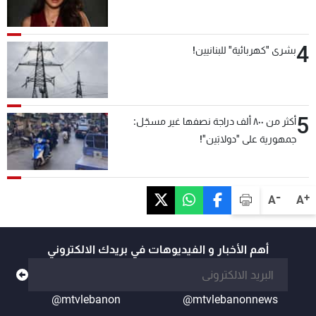
4
بشرى "كهربائية" للبنانيين!
5
أكثر من ٨٠٠ ألف دراجة نصفها غير مسجّل:
جمهورية على "دولابَين"!
-
+
A
A
أهم الأخبار و الفيديوهات في بريدك الالكتروني
@mtvlebanon
@mtvlebanonnews