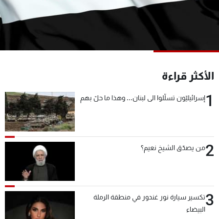
شاهد البرامج
الترددات
عن MTV
وظائف
الإنـتـاج
تواصل معنا
الأكثر قراءة
لاعلاناتكم
شروط الإسـتخدام
سياسة الخصوصية
1
إسرائيليّون تسلّلوا الى لبنان... وهذا ما حلّ بهم
2
من يصدّق الشيخ نعيم؟
3
تكسير سيارة نور غندور في منطقة الرملة
البيضاء