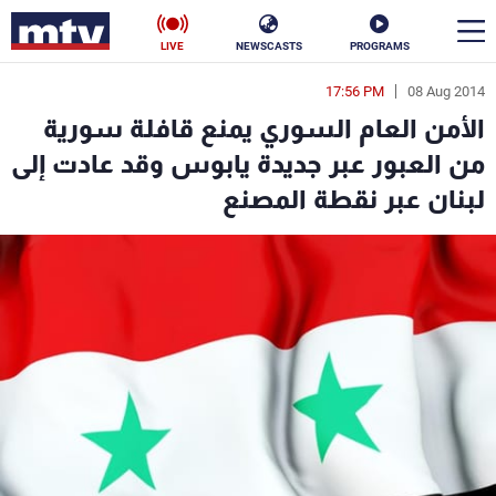
LIVE
NEWSCASTS
PROGRAMS
17:56 PM
08 Aug 2014
en
الأمن العام السوري يمنع قافلة سورية
الأخبار
من العبور عبر جديدة يابوس وقد عادت إلى
لبنان عبر نقطة المصنع
سياسة
ناس
إقتصاد
فن
منوعات
رياضة
كأس العالم
البرامج
جدول البرامج