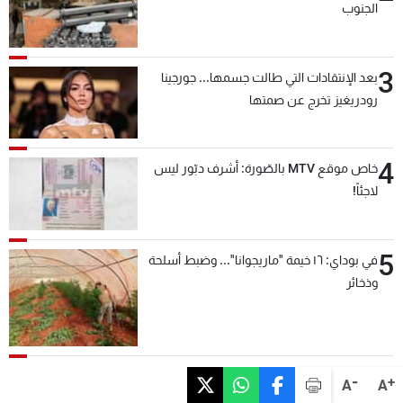
الجنوب
3
بعد الإنتقادات التي طالت جسمها... جورجينا
رودريغيز تخرج عن صمتها
4
خاص موقع MTV بالصّورة: أشرف دبّور ليس
لاجئاً!
5
في بوداي: ١٦ خيمة "ماريجوانا"... وضبط أسلحة
وذخائر
-
+
A
A