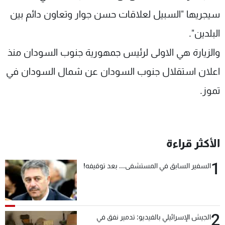
شاهد البرامج
سيجريها "السبيل لعلاقات حسن جوار وتعاون دائم بين
الترددات
البلدين".
والزيارة هي الاولى لرئيس جمهورية جنوب السودان منذ
عن MTV
وظائف
الإنـتـاج
تواصل معنا
اعلان استقلال جنوب السودان عن شمال السودان في
لاعلاناتكم
شروط الإسـتخدام
تموز.
سياسة الخصوصية
الأكثر قراءة
1
السفير السابق في المستشفى... بعد توقيفه!
2
الجيش الإسرائيلي بالفيديو: تدمير نفق في