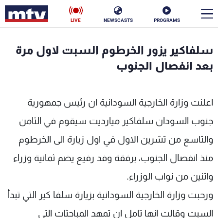
LIVE
NEWSCASTS
PROGRAMS
en
سلفاكير يزور الخرطوم السبت لاول مرة
الأخبار
بعد انفصال الجنوب
سياسة
ناس
اعلنت وزارة الخارجية السودانية ان رئيس جمهورية
إقتصاد
فن
جنوب السودان سلفاكير ميارديت سيقوم في الثامن
منوعات
رياضة
والتاسع من تشرين الاول في اول زيارة الى الخرطوم
كأس العالم
منذ انفصال الجنوب، برفقة وفد رفيع يضم ثمانية وزراء
واثنين من نواب الوزراء.
ورحبت وزارة الخارجية السودانية بزيارة سلفا كير التي تبدأ
البرامج
السبت وقالت انها تامل ان تمهد المباحثات التي
جدول البرامج